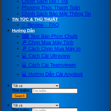
Chính Sách Đổi / Trả
Phương Thức Thanh Toán
Chính Sách Bảo Mật Thông Tin
TIN TỨC & THỦ THUẬT
✅ Review – FAQ
Hướng Dẫn
⌨ Test Bàn Phím Chuột
🔎 Chọn Mua Máy Tính
🔎 Cách Chọn Mua Máy In
💻 Cách Cài Ultraview
💻 Cách Cài Teamviewer
💻 Hướng Dẫn Cài Anydesk
Tìm kiếm:
Tìm kiếm: