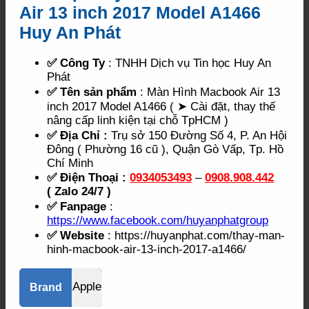
Air 13 inch 2017 Model A1466
Huy An Phát
✅ Công Ty
: TNHH Dịch vụ Tin học Huy An
Phát
✅ Tên sản phẩm
: Màn Hình Macbook Air 13
inch 2017 Model A1466 ( ➤ Cài đặt, thay thế
nâng cấp linh kiện tại chỗ TpHCM )
✅ Địa Chỉ :
Trụ sở 150 Đường Số 4, P. An Hội
Đông ( Phường 16 cũ ), Quận Gò Vấp, Tp. Hồ
Chí Minh
✅ Điện Thoại :
0934053493
–
0908.908.442
( Zalo 24/7 )
✅ Fanpage
:
https://www.facebook.com/huyanphatgroup
✅ Website
: https://huyanphat.com/thay-man-
hinh-macbook-air-13-inch-2017-a1466/
Apple
Brand