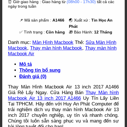
⏰ Giờ giao hàng : Giao hàng từ
(08h00 - 17h30)
tất cả các
ngày trong tuần
📌 Mã sản phẩm :
A1466
🌏 Xuất xứ :
Tin Học An
Phát
✅ Tình trạng :
Còn hàng
🎁 Bảo Hành:
12 Tháng
Danh mục:
Màn Hình Macbook
Thẻ:
Sửa Màn Hình
Macbook
,
Thay màn hình Macbook
,
Thay màn hình
Macbook Air
Mô tả
Thông tin bổ sung
Đánh giá (0)
Thay Màn Hình Macbook Air 13 inch 2017 A1466
Giá Rẻ Lấy Ngay. Cửa Hàng Bán
Thay Màn hình
Macbook Air 13 inch 2017 A1466
Uy Tín Lấy Liền
Tại TPHCM. Hãy đến với Huy An Phát Computer để
trải nghiệm dịch vụ thay màn hình Macbook Air 13
inch 2017 chuyên nghiệp, uy tín và nhanh chóng.
Chúng tôi luôn sẵn sàng phục vụ và mang đến sự
hài lòng tuyệt đối cho bạn!