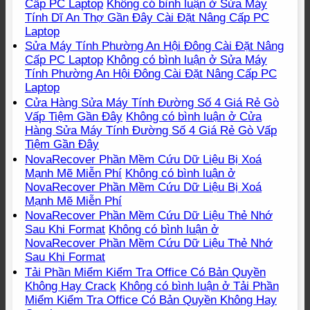
Cấp PC Laptop
Không có bình luận
ở Sửa Máy
Tính Dĩ An Thợ Gần Đây Cài Đặt Nâng Cấp PC
Laptop
Sửa Máy Tính Phường An Hội Đông Cài Đặt Nâng
Cấp PC Laptop
Không có bình luận
ở Sửa Máy
Tính Phường An Hội Đông Cài Đặt Nâng Cấp PC
Laptop
Cửa Hàng Sửa Máy Tính Đường Số 4 Giá Rẻ Gò
Vấp Tiệm Gần Đây
Không có bình luận
ở Cửa
Hàng Sửa Máy Tính Đường Số 4 Giá Rẻ Gò Vấp
Tiệm Gần Đây
NovaRecover Phần Mềm Cứu Dữ Liệu Bị Xoá
Mạnh Mẽ Miễn Phí
Không có bình luận
ở
NovaRecover Phần Mềm Cứu Dữ Liệu Bị Xoá
Mạnh Mẽ Miễn Phí
NovaRecover Phần Mềm Cứu Dữ Liệu Thẻ Nhớ
Sau Khi Format
Không có bình luận
ở
NovaRecover Phần Mềm Cứu Dữ Liệu Thẻ Nhớ
Sau Khi Format
Tải Phần Miểm Kiểm Tra Office Có Bản Quyền
Không Hay Crack
Không có bình luận
ở Tải Phần
Miểm Kiểm Tra Office Có Bản Quyền Không Hay