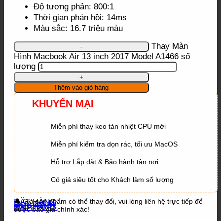
Độ tương phản: 800:1
Thời gian phản hồi: 14ms
Màu sắc: 16.7 triệu màu
Thay Màn
Hình Macbook Air 13 inch 2017 Model A1466 số
lượng
Thêm vào giỏ hàng
KHUYẾN MẠI
Miễn phí thay keo tản nhiệt CPU mới
Miễn phí kiểm tra dọn rác, tối ưu MacOS
Hỗ trợ Lắp đặt & Bảo hành tận nơi
Có giá siêu tốt cho Khách làm số lượng
ĐẶT HÀNG
🔔 Giá sản phẩm có thể thay đổi, vui lòng liên hệ trực tiếp để
MUA NGAY
ĐẶT HÀNG
MUA NGAY
được báo giá chính xác!