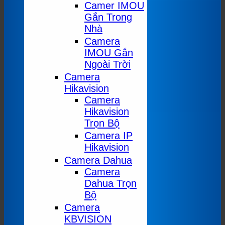
Camer IMOU
Gắn Trong
Nhà
Camera
IMOU Gắn
Ngoài Trời
Camera
Hikavision
Camera
Hikavision
Trọn Bộ
Camera IP
Hikavision
Camera Dahua
Camera
Dahua Trọn
Bộ
Camera
KBVISION