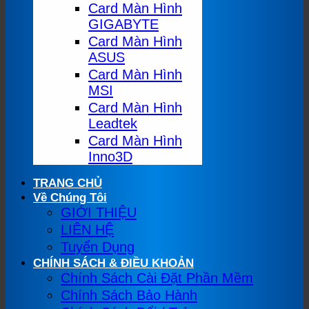
Card Màn Hình
GIGABYTE
Card Màn Hình
ASUS
Card Màn Hình
MSI
Card Màn Hình
Leadtek
Card Màn Hình
Inno3D
TRANG CHỦ
Về Chúng Tôi
GIỚI THIỆU
LIÊN HỆ
Tuyển Dụng
CHÍNH SÁCH & ĐIỀU KHOẢN
Chính Sách Cài Đặt Phần Mềm
Chính Sách Bảo Hành