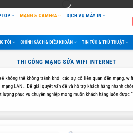
APTOP
MẠNG & CAMERA
DỊCH VỤ MÁY IN
G TÔI
CHÍNH SÁCH & ĐIỀU KHOẢN
TIN TỨC & THỦ THUẬT
THI CÔNG MẠNG SỬA WIFI INTERNET
sẽ không thể không tránh khỏi các sự cố liên quan đến mạng, wif
ong mạng LAN… Để giải quyết vấn đề và hỗ trợ khách hàng nhanh ch
t lượng phục vụ chuyên nghiệp mong muốn khách hàng luôn được “O