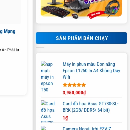
ng Mạng
SẢN PHẨM BÁN CHẠY
 An Phát tự
Máy in phun màu Đơn năng
Epson L1250 In A4 Không Dây
Wifi
Được xếp
3,950,000
₫
hạng
5.00
5 sao
Card đồ họa Asus GT730-SL-
BRK (2GB/ DDR5/ 64 bit)
1
₫
Camera Ngoài trời EZVIZ