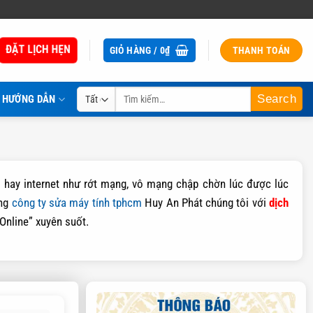
ĐẶT LỊCH HẸN
GIỎ HÀNG /
0
₫
THANH TOÁN
Tìm
HƯỚNG DẪN
kiếm:
i hay internet như rớt mạng, vô mạng chập chờn lúc được lúc
óng
công ty sửa máy tính tphcm
Huy An Phát chúng tôi với
dịch
nline” xuyên suốt.