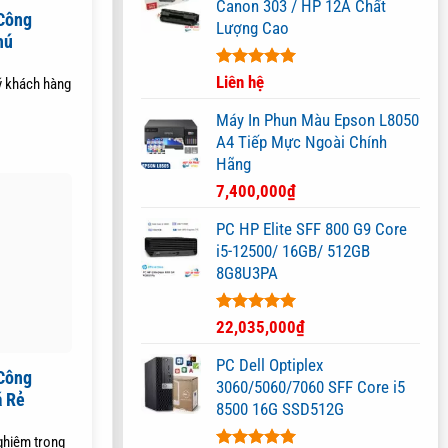
Canon 303 / HP 12A Chất
Công
Lượng Cao
hú
Được xếp
Liên hệ
ý khách hàng
hạng
5.00
5 sao
Máy In Phun Màu Epson L8050
A4 Tiếp Mực Ngoài Chính
Hãng
7,400,000
₫
PC HP Elite SFF 800 G9 Core
i5-12500/ 16GB/ 512GB
8G8U3PA
Được xếp
22,035,000
₫
hạng
5.00
5 sao
PC Dell Optiplex
Công
3060/5060/7060 SFF Core i5
á Rẻ
8500 16G SSD512G
ghiệm trong