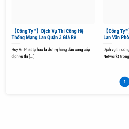
【Công Ty™】Dịch Vụ Thi Công Hệ
【Công Ty™】
Thống Mạng Lan Quận 3 Giá Rẻ
Lan Văn Phò
Huy An Phát tự hào là đơn vị hàng đầu cung cấp
Dịch vụ thi cô
dịch vụ thi [...]
Network) trong
1