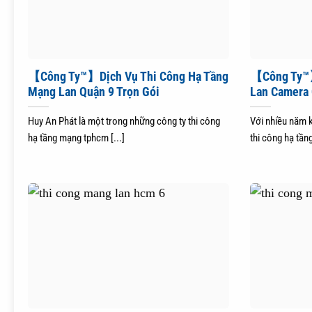
【Công Ty™】Dịch Vụ Thi Công Hạ Tầng
【Công Ty™】
Mạng Lan Quận 9 Trọn Gói
Lan Camera 
Huy An Phát là một trong những công ty thi công
Với nhiều năm k
hạ tầng mạng tphcm [...]
thi công hạ tầng