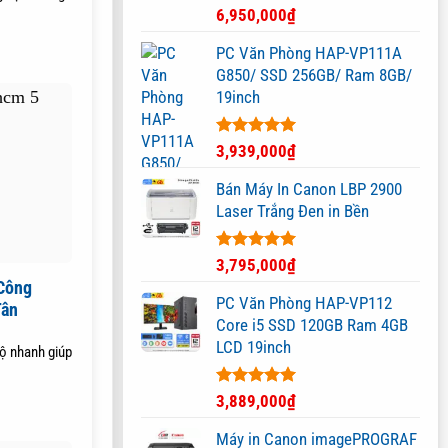
Được xếp
6,950,000
₫
hạng
5.00
5 sao
PC Văn Phòng HAP-VP111A
G850/ SSD 256GB/ Ram 8GB/
19inch
Được xếp
3,939,000
₫
hạng
5.00
5 sao
Bán Máy In Canon LBP 2900
Laser Trắng Đen in Bền
Được xếp
3,795,000
₫
hạng
5.00
Công
5 sao
PC Văn Phòng HAP-VP112
Tân
Core i5 SSD 120GB Ram 4GB
LCD 19inch
ộ nhanh giúp
Được xếp
3,889,000
₫
hạng
5.00
5 sao
Máy in Canon imagePROGRAF