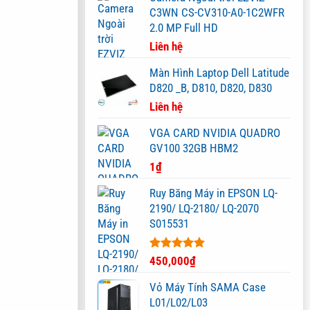
C3WN CS-CV310-A0-1C2WFR
2.0 MP Full HD
Liên hệ
Màn Hình Laptop Dell Latitude
D820 _B, D810, D820, D830
Liên hệ
VGA CARD NVIDIA QUADRO
GV100 32GB HBM2
1
₫
Ruy Băng Máy in EPSON LQ-
2190/ LQ-2180/ LQ-2070
S015531
Được xếp
450,000
₫
hạng
5.00
5 sao
Vỏ Máy Tính SAMA Case
L01/L02/L03