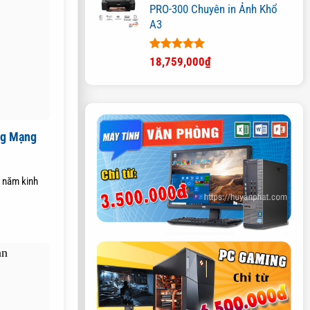
PRO-300 Chuyên in Ảnh Khổ
A3
Được xếp
18,759,000
₫
hạng
5.00
5 sao
ng Mạng
 năm kinh