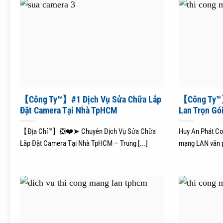
【Công Ty™】#1 Dịch Vụ Sửa Chữa Lắp
【Công Ty™】
Đặt Camera Tại Nhà TpHCM
Lan Trọn Gó
【Địa Chỉ™】❎❤️➤ Chuyên Dịch Vụ Sửa Chữa
Huy An Phát Co
Lắp Đặt Camera Tại Nhà TpHCM – Trung [...]
mạng LAN văn ph