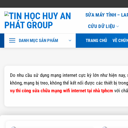
Bỏ
SỬA MÁY TÍNH – L
qua
CỨU DỮ LIỆU
nội
dung
DANH MỤC SẢN PHẨM
TRANG CHỦ
VỀ CHÚN
Do nhu cầu sử dụng mạng internet cực kỳ lớn như hiện nay, 
không, mạng bị treo, không thể kết nối được các thiết bị tr
vụ thi công sửa chữa mạng wifi internet tại nhà tphcm
với chấ