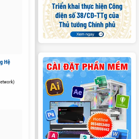
g Hệ
i
Network)
]