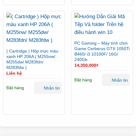
PC Gaming – Máy tính chơi
Game Cerberus GTX 1050Ti
( Cartridge ) Hộp mực màu
B460/ i3 10100F/ 16G/
xanh HP 206A ( M255nw/
240Gb
M255dw/ M283fdn/
14,350,000
₫
M283fdw )
Liên hệ
Đặt hàng
Nhắn tin
Đặt hàng
Nhắn tin