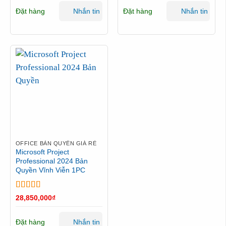
Đặt hàng
Đặt hàng
Nhắn tin
Nhắn tin
OFFICE BẢN QUYỀN GIÁ RẺ
Microsoft Project
Professional 2024 Bản
Quyền Vĩnh Viễn 1PC
Được xếp
28,850,000
₫
hạng
5
5 sao
Đặt hàng
Nhắn tin