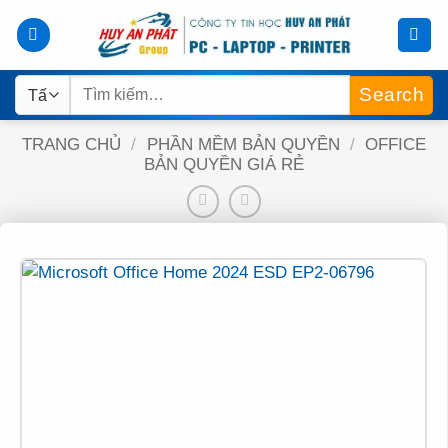
Bỏ
qua
nội
Tìm
dung
kiếm:
TRANG CHỦ
/
PHẦN MỀM BẢN QUYỀN
/
OFFICE
BẢN QUYỀN GIÁ RẺ