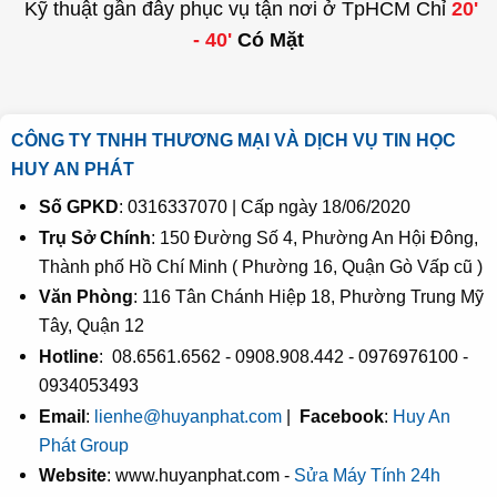
Kỹ thuật gần đây phục vụ tận nơi ở TpHCM Chỉ
20'
- 40'
Có Mặt
CÔNG TY TNHH THƯƠNG MẠI VÀ DỊCH VỤ TIN HỌC
HUY AN PHÁT
Số GPKD
: 0316337070 | Cấp ngày 18/06/2020
Trụ Sở Chính
: 150 Đường Số 4, Phường An Hội Đông,
Thành phố Hồ Chí Minh ( Phường 16, Quận Gò Vấp cũ )
Văn Phòng
: 116 Tân Chánh Hiệp 18, Phường Trung Mỹ
Tây, Quận 12
Hotline
: 08.6561.6562 - 0908.908.442 - 0976976100 -
0934053493
Email
:
lienhe@huyanphat.com
|
Facebook
:
Huy An
Phát Group
Website
: www.huyanphat.com -
Sửa Máy Tính 24h