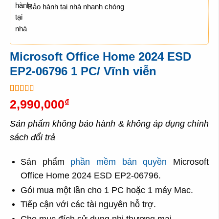
Bảo hành tại nhà nhanh chóng
Microsoft Office Home 2024 ESD
EP2-06796 1 PC/ Vĩnh viễn
5
1
trên 5 dựa
2,990,000
₫
trên
đánh
giá
Sản phẩm không bảo hành & không áp dụng chính
sách đổi trả
Sản phẩm
phần mềm bản quyền
Microsoft
Office Home 2024 ESD EP2-06796.
Gói mua một lần cho 1 PC hoặc 1 máy Mac.
Tiếp cận với các tài nguyên hỗ trợ.
Cho mục đích sử dụng phi thương mại.