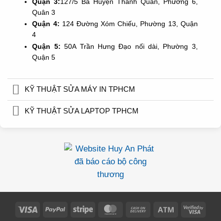
Quận 3:
127/5 Bà Huyện Thanh Quan, Phường 6,
Quân 3
Quận 4:
124 Đường Xóm Chiếu, Phường 13, Quận
4
Quận 5:
50A Trần Hưng Đạo nối dài, Phường 3,
Quận 5
KỸ THUẬT SỬA MÁY IN TPHCM
KỸ THUẬT SỬA LAPTOP TPHCM
Visa
PayPal
Stripe
MasterCard
Cash
Atm
Visa
On
2