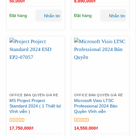
Được xếp
Được xếp
50,000
₫
8,890,000
₫
hạng
5
5 sao
hạng
5
5 sao
Đặt hàng
Đặt hàng
Nhắn tin
Nhắn tin
OFFICE BẢN QUYỀN GIÁ RẺ
OFFICE BẢN QUYỀN GIÁ RẺ
MS Project Project
Microsoft Visio LTSC
Standard 2024 ( 1 Thiết bị/
Professional 2024 Bản
Vĩnh viễn )
Quyền Vĩnh viễn
Được xếp
Được xếp
17,750,000
₫
14,550,000
₫
hạng
5
5 sao
hạng
5
5 sao