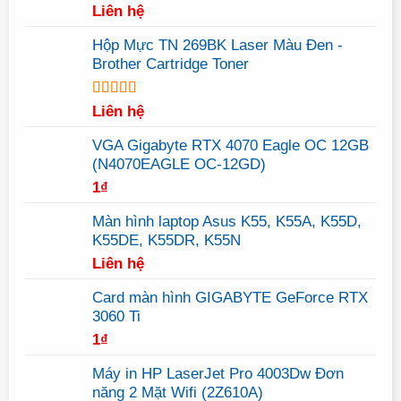
Được xếp
Liên hệ
hạng
5.00
5
sao
Hộp Mực TN 269BK Laser Màu Đen -
Brother Cartridge Toner
Được xếp
Liên hệ
hạng
5.00
5
sao
VGA Gigabyte RTX 4070 Eagle OC 12GB
(N4070EAGLE OC-12GD)
1
₫
Màn hình laptop Asus K55, K55A, K55D,
K55DE, K55DR, K55N
Liên hệ
Card màn hình GIGABYTE GeForce RTX
3060 Ti
1
₫
Máy in HP LaserJet Pro 4003Dw Đơn
năng 2 Mặt Wifi (2Z610A)