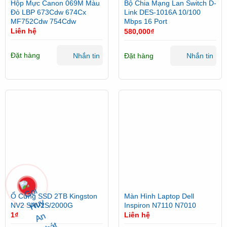
Hộp Mực Canon 069M Màu
Bộ Chia Mạng Lan Switch D-
Đỏ LBP 673Cdw 674Cx
Link DES-1016A 10/100
MF752Cdw 754Cdw
Mbps 16 Port
Liên hệ
580,000
₫
Đặt hàng
Đặt hàng
Nhắn tin
Nhắn tin
Ổ Cứng SSD 2TB Kingston
Màn Hình Laptop Dell
NV2 SNV2S/2000G
Inspiron N7110 N7010
1
₫
Liên hệ