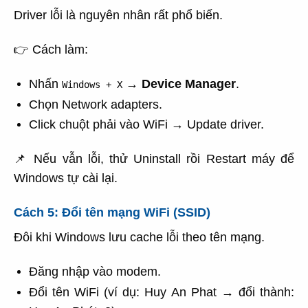
Driver lỗi là nguyên nhân rất phổ biến.
👉 Cách làm:
Nhấn
→
Device Manager
.
Windows + X
Chọn Network adapters.
Click chuột phải vào WiFi → Update driver.
📌 Nếu vẫn lỗi, thử Uninstall rồi Restart máy để
Windows tự cài lại.
Cách 5: Đổi tên mạng WiFi (SSID)
Đôi khi Windows lưu cache lỗi theo tên mạng.
Đăng nhập vào modem.
Đổi tên WiFi (ví dụ: Huy An Phat → đổi thành: