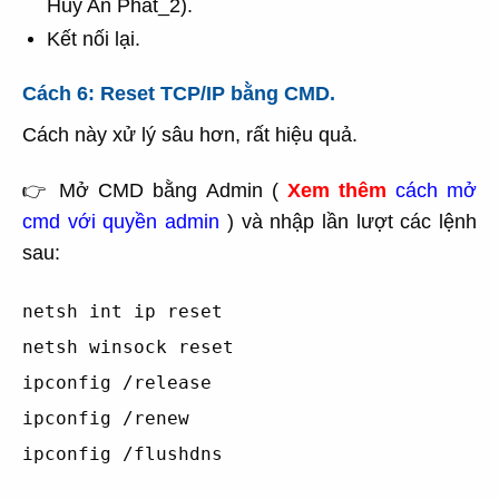
Huy An Phát_2).
Kết nối lại.
Cách 6: Reset TCP/IP bằng CMD.
Cách này xử lý sâu hơn, rất hiệu quả.
👉 Mở CMD bằng Admin (
Xem thêm
cách mở
cmd với quyền admin
) và nhập lần lượt các lệnh
sau:
netsh int ip reset
netsh winsock reset
ipconfig /release
ipconfig /renew
ipconfig /flushdns