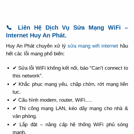
📞 Liên Hệ Dịch Vụ Sửa Mạng WiFi –
Internet Huy An Phát.
Huy An Phát chuyên xử lý
sửa mạng wifi internet
hầu
hết các lỗi mạng phổ biến:
✔ Sửa lỗi WiFi không kết nối, báo “Can’t connect to
this network”.
✔ Khắc phục mạng yếu, chập chờn, rớt mạng liên
tục.
✔ Cấu hình modem, router, WiFi….
✔ Thi công mạng LAN, kéo dây mạng cho nhà &
văn phòng.
✔ Lắp đặt – nâng cấp hệ thống WiFi phủ sóng
mạnh.