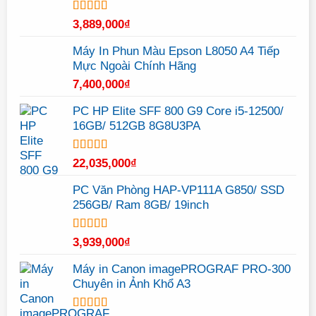
Được xếp
3,889,000
₫
hạng
5.00
5
sao
Máy In Phun Màu Epson L8050 A4 Tiếp
Mực Ngoài Chính Hãng
7,400,000
₫
PC HP Elite SFF 800 G9 Core i5-12500/
16GB/ 512GB 8G8U3PA
Được xếp
22,035,000
₫
hạng
5.00
5
sao
PC Văn Phòng HAP-VP111A G850/ SSD
256GB/ Ram 8GB/ 19inch
Được xếp
3,939,000
₫
hạng
5.00
5
sao
Máy in Canon imagePROGRAF PRO-300
Chuyên in Ảnh Khổ A3