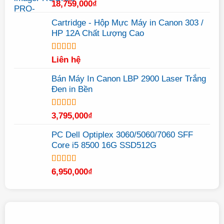
Được xếp
18,759,000
₫
hạng
5.00
5
sao
Cartridge - Hộp Mực Máy in Canon 303 /
HP 12A Chất Lượng Cao
Được xếp
Liên hệ
hạng
5.00
5
sao
Bán Máy In Canon LBP 2900 Laser Trắng
Đen in Bền
Được xếp
3,795,000
₫
hạng
5.00
5
sao
PC Dell Optiplex 3060/5060/7060 SFF
Core i5 8500 16G SSD512G
Được xếp
6,950,000
₫
hạng
5.00
5
sao