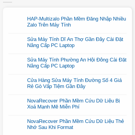
HAP-Multizalo Phần Mềm Đăng Nhập Nhiều
Zalo Trên Máy Tính
Không
có
Sửa Máy Tính Dĩ An Thợ Gần Đây Cài Đặt
bình
luận
Nâng Cấp PC Laptop
ở
Không
HAP-
có
Multizalo
Sửa Máy Tính Phường An Hội Đông Cài Đặt
bình
Phần
luận
Nâng Cấp PC Laptop
Mềm
ở
Đăng
Không
Sửa
Nhập
có
Máy
Nhiều
Cửa Hàng Sửa Máy Tính Đường Số 4 Giá
bình
Tính
Zalo
luận
Rẻ Gò Vấp Tiệm Gần Đây
Dĩ
Trên
ở
An
Máy
Không
Sửa
Thợ
Tính
có
Máy
Gần
NovaRecover Phần Mềm Cứu Dữ Liệu Bị
bình
Tính
Đây
luận
Xoá Mạnh Mẽ Miễn Phí
Phường
Cài
ở
An
Đặt
Không
Cửa
Hội
Nâng
có
Hàng
Đông
Cấp
NovaRecover Phần Mềm Cứu Dữ Liệu Thẻ
bình
Sửa
Cài
PC
luận
Nhớ Sau Khi Format
Máy
Đặt
Laptop
ở
Tính
Nâng
Không
NovaRecover