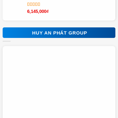
Được xếp
6,145,000
₫
hạng
5.00
5
sao
HUY AN PHÁT GROUP