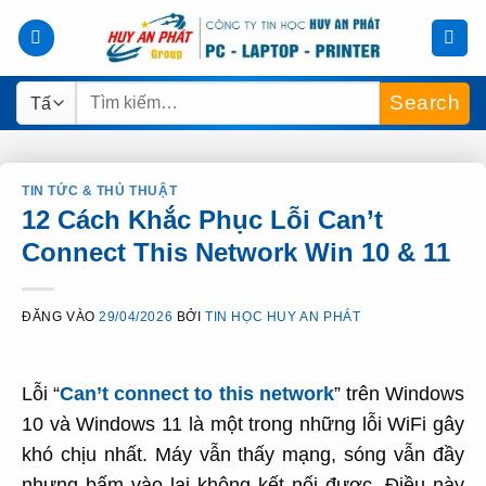
Bỏ
qua
nội
Tìm
dung
kiếm:
TIN TỨC & THỦ THUẬT
12 Cách Khắc Phục Lỗi Can’t
Connect This Network Win 10 & 11
ĐĂNG VÀO
29/04/2026
BỞI
TIN HỌC HUY AN PHÁT
Lỗi “
Can’t connect to this network
” trên Windows
10 và Windows 11 là một trong những lỗi WiFi gây
khó chịu nhất. Máy vẫn thấy mạng, sóng vẫn đầy
nhưng bấm vào lại không kết nối được. Điều này