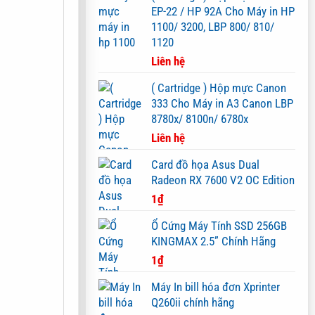
EP-22 / HP 92A Cho Máy in HP
1100/ 3200, LBP 800/ 810/
1120
Liên hệ
( Cartridge ) Hộp mực Canon
333 Cho Máy in A3 Canon LBP
8780x/ 8100n/ 6780x
Liên hệ
Card đồ họa Asus Dual
Radeon RX 7600 V2 OC Edition
1
₫
Ổ Cứng Máy Tính SSD 256GB
KINGMAX 2.5” Chính Hãng
1
₫
Máy In bill hóa đơn Xprinter
Q260ii chính hãng