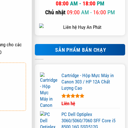
08:00
AM -
18:00
PM
Chủ nhật
09:00
AM -
16:00
PM
ụng cho các
SẢN PHẨM BÁN CHẠY
0
Cartridge - Hộp Mực Máy in
Canon 303 / HP 12A Chất
Lượng Cao
Được xếp
Liên hệ
hạng
5.00
5 sao
PC Dell Optiplex
AY
3060/5060/7060 SFF Core i5
8500 16G SSD512G