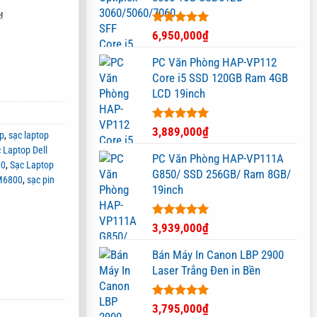
!
Được xếp
6,950,000
₫
hạng
5.00
5 sao
PC Văn Phòng HAP-VP112
Core i5 SSD 120GB Ram 4GB
LCD 19inch
Được xếp
3,889,000
₫
op
,
sạc laptop
hạng
5.00
 Laptop Dell
5 sao
PC Văn Phòng HAP-VP111A
00
,
Sạc Laptop
G850/ SSD 256GB/ Ram 8GB/
 M6800
,
sạc pin
19inch
Được xếp
3,939,000
₫
hạng
5.00
5 sao
Bán Máy In Canon LBP 2900
Laser Trắng Đen in Bền
Được xếp
3,795,000
₫