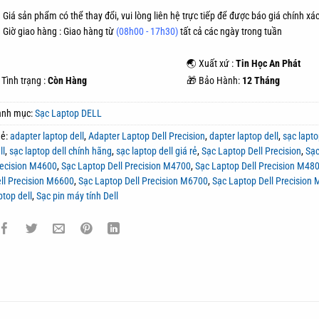
 Giá sản phẩm có thể thay đổi, vui lòng liên hệ trực tiếp để được báo giá chính xác
Giờ giao hàng : Giao hàng từ
(08h00 - 17h30)
tất cả các ngày trong tuần
🌏 Xuất xứ :
Tin Học An Phát
Tình trạng :
Còn Hàng
🎁 Bảo Hành:
12 Tháng
anh mục:
Sạc Laptop DELL
hẻ:
adapter laptop dell
,
Adapter Laptop Dell Precision
,
dapter laptop dell
,
sạc lapt
ll
,
sạc laptop dell chính hãng
,
sạc laptop dell giá rẻ
,
Sạc Laptop Dell Precision
,
Sạc
ecision M4600
,
Sạc Laptop Dell Precision M4700
,
Sạc Laptop Dell Precision M48
ll Precision M6600
,
Sạc Laptop Dell Precision M6700
,
Sạc Laptop Dell Precision
ptop dell
,
Sạc pin máy tính Dell