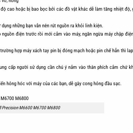
c vỡ, hỏng
độ cao hoặc bị bao bọc bởi các đồ vật khác dễ làm tăng nhiệt độ, 
ử dụng những bạn vẫn nên rút nguồn ra khỏi linh kiện.
ào nguồn điện trước rồi mới cắm vào máy, ngăn ngừa máy chập điện
trường hợp máy xách tay pin bị đóng mạch hoặc pin chế hẳn thì lapt
ung cấp người sử dụng cần chú ý nắm vào thân phích cắm chứ k
ến hỏng hóc với máy của các bạn, dễ gây cong hỏng đầu sạc.
ll Precision M6600 M6700 M6800