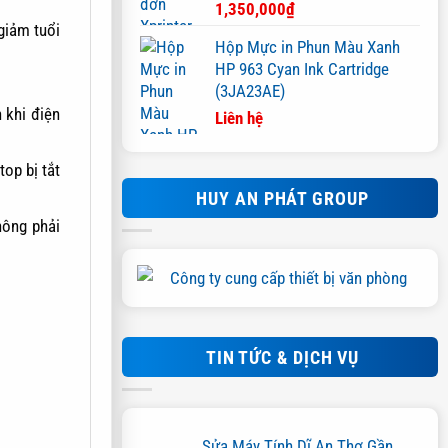
1,350,000
₫
giảm tuổi
Hộp Mực in Phun Màu Xanh
HP 963 Cyan Ink Cartridge
(3JA23AE)
 khi điện
Liên hệ
op bị tắt
HUY AN PHÁT GROUP
hông phải
TIN TỨC & DỊCH VỤ
Sửa Máy Tính Dĩ An Thợ Gần