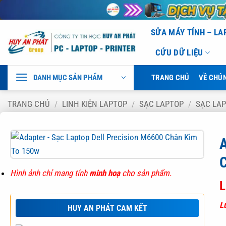
Bỏ
SỬA MÁY TÍNH – L
qua
CỨU DỮ LIỆU
nội
dung
DANH MỤC SẢN PHẨM
TRANG CHỦ
VỀ CHÚN
TRANG CHỦ
/
LINH KIỆN LAPTOP
/
SẠC LAPTOP
/
SẠC LAP
A
Hình ảnh chỉ mang tính
minh hoạ
cho sản phẩm.
L
L
HUY AN PHÁT CAM KẾT