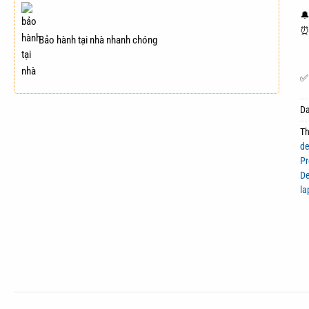
🔔
⏰ 
Bảo hành tại nhà nhanh chóng
✅ 
D
T
de
Pr
De
la