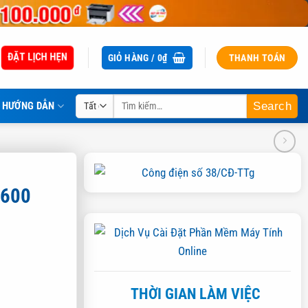
ĐẶT LỊCH HẸN
GIỎ HÀNG /
0
₫
THANH TOÁN
Tìm
HƯỚNG DẪN
kiếm:
6600
THỜI GIAN LÀM VIỆC