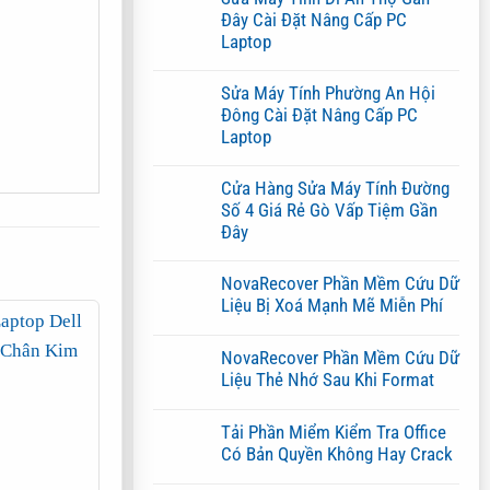
Đây Cài Đặt Nâng Cấp PC
Laptop
Không
có
Sửa Máy Tính Phường An Hội
bình
Đông Cài Đặt Nâng Cấp PC
luận
ở
Laptop
Sửa
Máy
Không
Tính
có
Cửa Hàng Sửa Máy Tính Đường
Dĩ
bình
An
Số 4 Giá Rẻ Gò Vấp Tiệm Gần
luận
Thợ
ở
Đây
Gần
Sửa
Đây
Máy
Không
Cài
Tính
có
NovaRecover Phần Mềm Cứu Dữ
Đặt
Phường
bình
Nâng
An
Liệu Bị Xoá Mạnh Mẽ Miễn Phí
luận
Cấp
Hội
ở
PC
Đông
Không
Cửa
Laptop
Cài
có
Hàng
NovaRecover Phần Mềm Cứu Dữ
Đặt
bình
Sửa
Nâng
luận
Liệu Thẻ Nhớ Sau Khi Format
Máy
Cấp
ở
Tính
Không
PC
NovaRecover
Đường
có
Laptop
Phần
Số
Tải Phần Miểm Kiểm Tra Office
bình
Mềm
4
luận
Có Bản Quyền Không Hay Crack
Cứu
Giá
ở
Dữ
Rẻ
Không
NovaRecover
Liệu
Gò