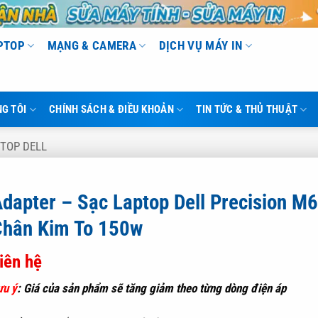
APTOP
MẠNG & CAMERA
DỊCH VỤ MÁY IN
G TÔI
CHÍNH SÁCH & ĐIỀU KHOẢN
TIN TỨC & THỦ THUẬT
TOP DELL
dapter – Sạc Laptop Dell Precision M
Chân Kim To 150w
iên hệ
ưu ý
:
Giá của sản phẩm sẽ tăng giảm theo từng dòng điện áp