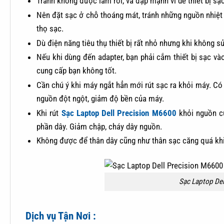
Tránh không được làm rơi, va đập mạnh vì dễ thiết bị sạ
Nên đặt sạc ở chỗ thoáng mát, tránh những nguồn nhiệt 
thọ sạc.
Dù điện năng tiêu thụ thiết bị rất nhỏ nhưng khi không s
Nếu khi dùng đến adapter, bạn phải cắm thiết bị sạc v
cung cấp bạn không tốt.
Cần chú ý khi máy ngắt hẳn mới rút sạc ra khỏi máy. Có 
nguồn đột ngột, giảm độ bền của máy.
Khi rút
Sạc Laptop Dell Precision M6600
khỏi nguồn c
phần dây. Giảm chập, cháy dây nguồn.
Không được để thân dây cũng như thân sạc căng quá khi
Sạc Laptop De
Dịch vụ Tận Nơi :