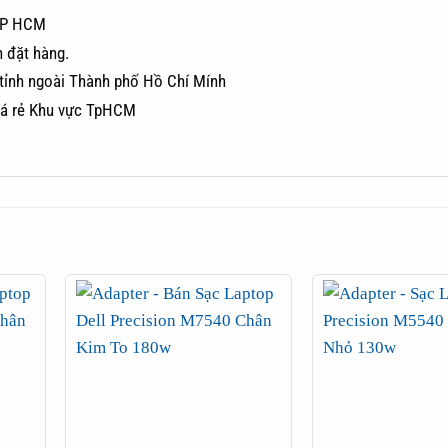
 TP HCM
 đặt hàng.
 tỉnh ngoài Thành phố Hồ Chí Mính
iá rẻ Khu vực TpHCM