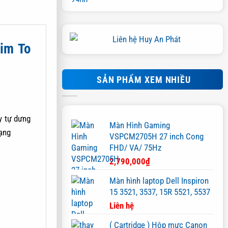
hạng
5.00
5 sao
im To
SẢN PHẨM XEM NHIỀU
y tự dưng
Màn Hình Gaming
ạng
VSPCM2705H 27 inch Cong
FHD/ VA/ 75Hz
2,790,000
₫
Màn hình laptop Dell Inspiron
15 3521, 3537, 15R 5521, 5537
Liên hệ
( Cartridge ) Hộp mực Canon