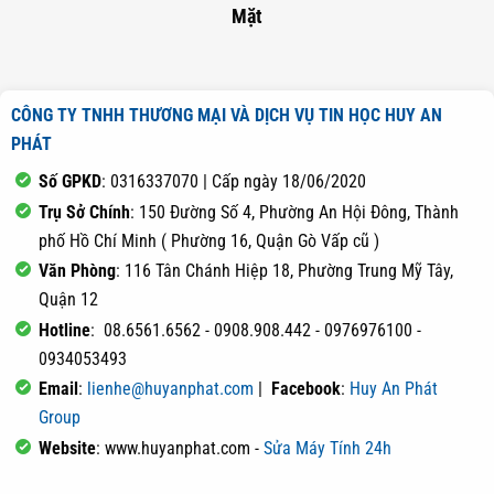
Mặt
CÔNG TY TNHH THƯƠNG MẠI VÀ DỊCH VỤ TIN HỌC HUY AN
PHÁT
Số GPKD
: 0316337070 | Cấp ngày 18/06/2020
Trụ Sở Chính
: 150 Đường Số 4, Phường An Hội Đông, Thành
phố Hồ Chí Minh ( Phường 16, Quận Gò Vấp cũ )
Văn Phòng
: 116 Tân Chánh Hiệp 18, Phường Trung Mỹ Tây,
Quận 12
Hotline
: 08.6561.6562 - 0908.908.442 - 0976976100 -
0934053493
Email
:
lienhe@huyanphat.com
|
Facebook
:
Huy An Phát
Group
Website
: www.huyanphat.com -
Sửa Máy Tính 24h