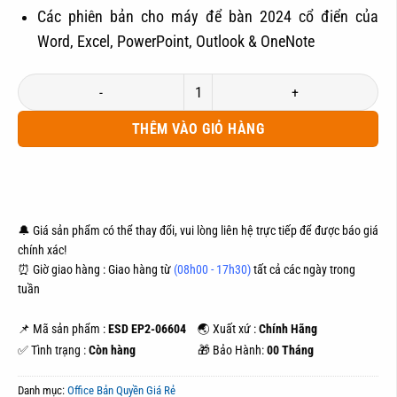
Các phiên bản cho máy để bàn 2024 cổ điển của
Word, Excel, PowerPoint, Outlook & OneNote
Microsoft Office Home & Business 2024 1 Thiết Bị/ Vĩnh viễn số lượng
THÊM VÀO GIỎ HÀNG
ĐẶT HÀNG
MUA NGAY
🔔 Giá sản phẩm có thể thay đổi, vui lòng liên hệ trực tiếp để được báo giá
chính xác!
⏰ Giờ giao hàng : Giao hàng từ
(08h00 - 17h30)
tất cả các ngày trong
tuần
📌 Mã sản phẩm :
ESD EP2-06604
🌏 Xuất xứ :
Chính Hãng
✅ Tình trạng :
Còn hàng
🎁 Bảo Hành:
00 Tháng
Danh mục:
Office Bản Quyền Giá Rẻ