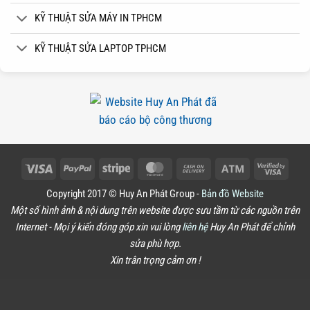
KỸ THUẬT SỬA MÁY IN TPHCM
KỸ THUẬT SỬA LAPTOP TPHCM
Visa
PayPal
Stripe
MasterCard
Cash
Atm
Visa
On
2
Copyright 2017 © Huy An Phát Group -
Bản đồ Website
Delivery
Một số hình ảnh & nội dung trên website được sưu tầm từ các nguồn trên
Internet - Mọi ý kiến đóng góp xin vui lòng
liên hệ
Huy An Phát để chỉnh
sửa phù hợp.
Xin trân trọng cảm ơn !