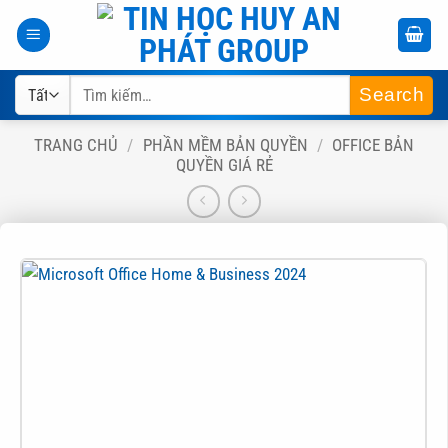
Bỏ
qua
nội
Tìm
dung
kiếm:
TRANG CHỦ
/
PHẦN MỀM BẢN QUYỀN
/
OFFICE BẢN
QUYỀN GIÁ RẺ