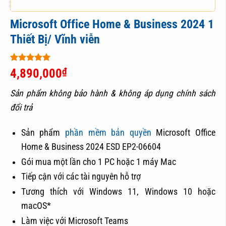
Microsoft Office Home & Business 2024 1
Thiết Bị/ Vĩnh viễn
5
1
trên 5
₫
4,890,000
dựa trên
đánh giá
Sản phẩm không bảo hành & không áp dụng chính sách
đổi trả
Sản phẩm
phần mềm bản quyền
Microsoft Office
Home & Business 2024 ESD EP2-06604
Gói mua một lần cho 1 PC hoặc 1 máy Mac
Tiếp cận với các tài nguyên hỗ trợ
Tương thích với Windows 11, Windows 10 hoặc
macOS*
Làm việc với Microsoft Teams