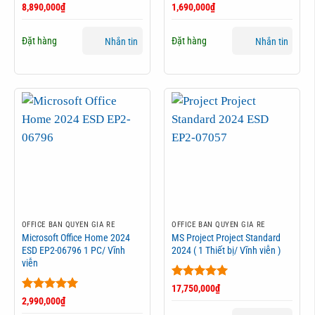
Được xếp
Được xếp
8,890,000
₫
1,690,000
₫
hạng
5
5
hạng
5
5
sao
sao
Đặt hàng
Đặt hàng
Nhắn tin
Nhắn tin
OFFICE BẢN QUYỀN GIÁ RẺ
OFFICE BẢN QUYỀN GIÁ RẺ
Microsoft Office Home 2024
MS Project Project Standard
ESD EP2-06796 1 PC/ Vĩnh
2024 ( 1 Thiết bị/ Vĩnh viễn )
viễn
Được xếp
17,750,000
₫
hạng
5
5
Được xếp
2,990,000
₫
sao
hạng
5
5