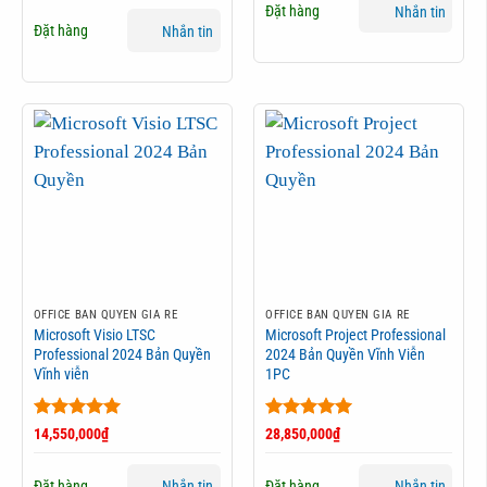
sao
Đặt hàng
Nhắn tin
Đặt hàng
Nhắn tin
OFFICE BẢN QUYỀN GIÁ RẺ
OFFICE BẢN QUYỀN GIÁ RẺ
Microsoft Visio LTSC
Microsoft Project Professional
Professional 2024 Bản Quyền
2024 Bản Quyền Vĩnh Viễn
Vĩnh viễn
1PC
Được xếp
Được xếp
14,550,000
₫
28,850,000
₫
hạng
5
5
hạng
5
5
sao
sao
Đặt hàng
Đặt hàng
Nhắn tin
Nhắn tin