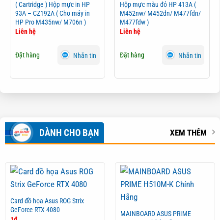
( Cartridge ) Hộp mực in HP
Hộp mực màu đỏ HP 413A (
93A – CZ192A ( Cho máy in
M452nw/ M452dn/ M477fdn/
HP Pro M435nw/ M706n )
M477fdw )
Liên hệ
Liên hệ
Đặt hàng
Đặt hàng
Nhắn tin
Nhắn tin
DÀNH CHO BẠN
XEM THÊM
Card đồ họa Asus ROG Strix
GeForce RTX 4080
MAINBOARD ASUS PRIME
1
₫