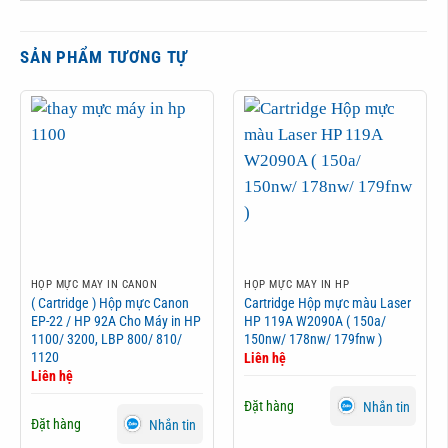
SẢN PHẨM TƯƠNG TỰ
HỘP MỰC MÁY IN CANON
HỘP MỰC MÁY IN HP
( Cartridge ) Hộp mực Canon
Cartridge Hộp mực màu Laser
EP-22 / HP 92A Cho Máy in HP
HP 119A W2090A ( 150a/
1100/ 3200, LBP 800/ 810/
150nw/ 178nw/ 179fnw )
1120
Liên hệ
Liên hệ
Đặt hàng
Nhắn tin
Đặt hàng
Nhắn tin