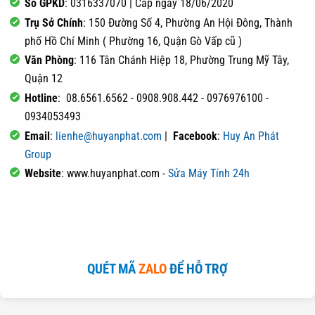
Số GPKD
: 0316337070 | Cấp ngày 18/06/2020
Trụ Sở Chính
: 150 Đường Số 4, Phường An Hội Đông, Thành
phố Hồ Chí Minh ( Phường 16, Quận Gò Vấp cũ )
Văn Phòng
: 116 Tân Chánh Hiệp 18, Phường Trung Mỹ Tây,
Quận 12
Hotline
: 08.6561.6562 - 0908.908.442 - 0976976100 -
0934053493
Email
:
lienhe@huyanphat.com
|
Facebook
:
Huy An Phát
Group
Website
: www.huyanphat.com -
Sửa Máy Tính 24h
QUÉT MÃ
ZALO
ĐỂ HỖ TRỢ