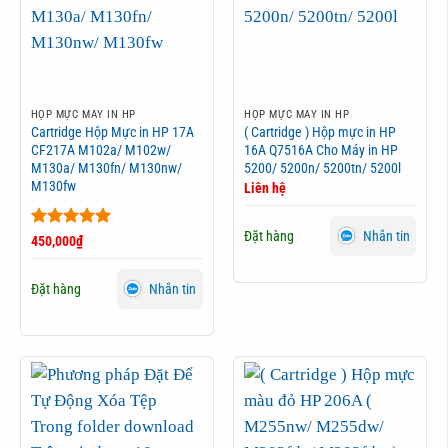
HỘP MỰC MÁY IN HP
HỘP MỰC MÁY IN HP
Cartridge Hộp Mực in HP 17A
( Cartridge ) Hộp mực in HP
CF217A M102a/ M102w/
16A Q7516A Cho Máy in HP
M130a/ M130fn/ M130nw/
5200/ 5200n/ 5200tn/ 5200l
M130fw
Liên hệ
Đặt hàng
Nhắn tin
Được xếp
450,000
₫
hạng
5
5
sao
Đặt hàng
Nhắn tin