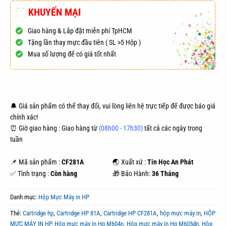
KHUYẾN MẠI
Giao hàng & Lắp đặt miễn phí TpHCM
Tặng lần thay mực đầu tiên ( SL >5 Hộp )
Mua số lượng để có giá tốt nhất
ĐẶT HÀNG
MUA NGAY
🔔 Giá sản phẩm có thể thay đổi, vui lòng liên hệ trực tiếp để được báo giá
chính xác!
⏰ Giờ giao hàng : Giao hàng từ
(08h00 - 17h30)
tất cả các ngày trong
tuần
📌 Mã sản phẩm :
CF281A
🌏 Xuất xứ :
Tin Học An Phát
✅ Tình trạng :
Còn hàng
🎁 Bảo Hành:
36 Tháng
Danh mục:
Hộp Mực Máy in HP
Thẻ:
Cartridge hp
,
Cartridge HP 81A
,
Cartridge HP CF281A
,
hộp mực máy in
,
HỘP
MỰC MÁY IN HP
,
Hộp mực máy in Hp M604n
,
Hộp mực máy in Hp M605dn
,
Hộp