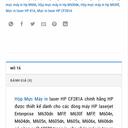
mực máy in Hp M606
,
Hộp mực máy in Hp M630dn
,
Hộp mực máy in Hp M630f
,
Mực in laser HP 81A
,
Mực in laser HP CF281A
MÔ TẢ
ĐÁNH GIÁ (0)
Hộp Mực Máy in
laser HP CF281A chính hãng HP
được thiết kế dành cho các dòng máy HP laserjet
Enterprise M630dn MFP, M630f MFP, M604n,
M604dn, M605n, M605dn, M605x, M606x, M606dn