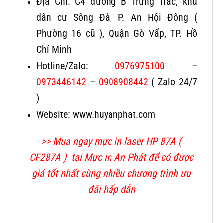
Địa Chỉ: C4 đường B Trưng Trắc, khu
dân cư Sông Đà, P. An Hội Đông (
Phường 16 cũ ), Quận Gò Vấp, TP. Hồ
Chí Minh
Hotline/Zalo:
0976975100
–
0973446142
–
0908908442
( Zalo 24/7
)
Website: www.huyanphat.com
>> Mua ngay mực in laser HP 87A (
CF287A ) tại Mực in An Phát để có được
giá tốt nhất cùng nhiều chương trình ưu
đãi hấp dẫn