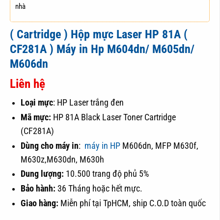
( Cartridge ) Hộp mực Laser HP 81A (
CF281A ) Máy in Hp M604dn/ M605dn/
M606dn
Liên hệ
Loại mực
: HP Laser trắng đen
Mã mực:
HP 81A Black Laser Toner Cartridge
(CF281A)
Dùng cho máy in
:
máy in HP
M606dn, MFP M630f,
M630z,M630dn, M630h
Dung lượng:
10.500 trang độ phủ 5%
Bảo hành:
36 Tháng hoặc hết mực.
Giao hàng:
Miễn phí tại TpHCM, ship C.O.D toàn quốc