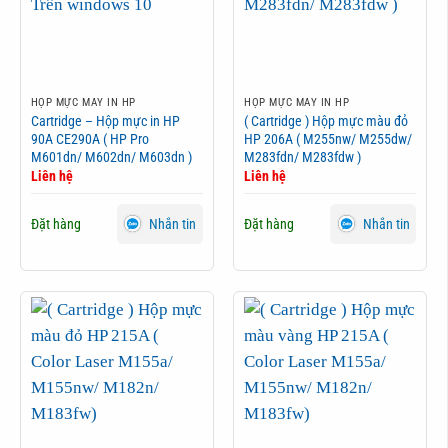
HỘP MỰC MÁY IN HP
HỘP MỰC MÁY IN HP
Cartridge – Hộp mực in HP
( Cartridge ) Hộp mực màu đỏ
90A CE290A ( HP Pro
HP 206A ( M255nw/ M255dw/
M601dn/ M602dn/ M603dn )
M283fdn/ M283fdw )
Liên hệ
Liên hệ
Đặt hàng
Đặt hàng
Nhắn tin
Nhắn tin