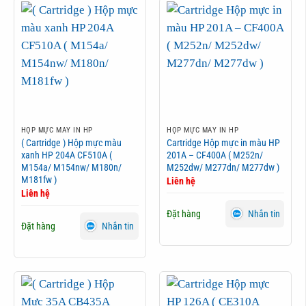
HỘP MỰC MÁY IN HP
HỘP MỰC MÁY IN HP
( Cartridge ) Hộp mực màu
Cartridge Hộp mực in màu HP
xanh HP 204A CF510A (
201A – CF400A ( M252n/
M154a/ M154nw/ M180n/
M252dw/ M277dn/ M277dw )
M181fw )
Liên hệ
Liên hệ
Đặt hàng
Nhắn tin
Đặt hàng
Nhắn tin