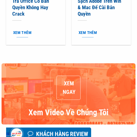
Tra Office Có Bản
Sạch Adobe Trên Win
Quyền Không Hay
& Mac Để Cài Bản
Crack
Quyền
XEM THÊM
XEM THÊM
XEM
NGAY
Xem Video Về Chúng Tôi
KHÁCH HÀNG REVIEW