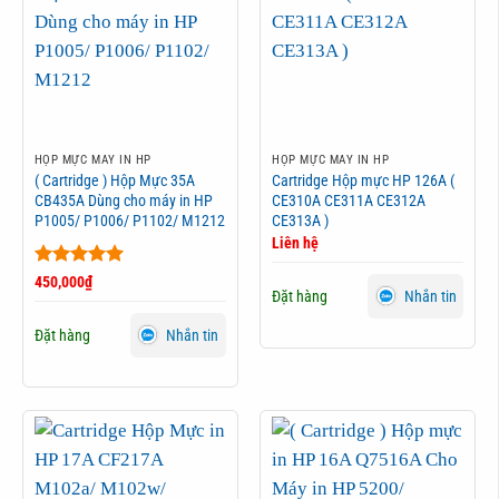
HỘP MỰC MÁY IN HP
HỘP MỰC MÁY IN HP
( Cartridge ) Hộp Mực 35A
Cartridge Hộp mực HP 126A (
CB435A Dùng cho máy in HP
CE310A CE311A CE312A
P1005/ P1006/ P1102/ M1212
CE313A )
Liên hệ
Được xếp
450,000
₫
Đặt hàng
Nhắn tin
hạng
5
5
sao
Đặt hàng
Nhắn tin