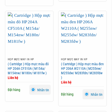
HỘP MỰC MÁY IN HP
HỘP MỰC MÁY IN HP
( Cartridge ) Hộp mực màu đỏ
( Cartridge ) Hộp mực màu đen
HP 204A CF510A ( M154a/
HP 206A W2110A ( M255nw/
M154nw/ M180n/ M181fw )
M255dw/ M283fdn/ M283fdw
)
Liên hệ
Liên hệ
Đặt hàng
Nhắn tin
Đặt hàng
Nhắn tin