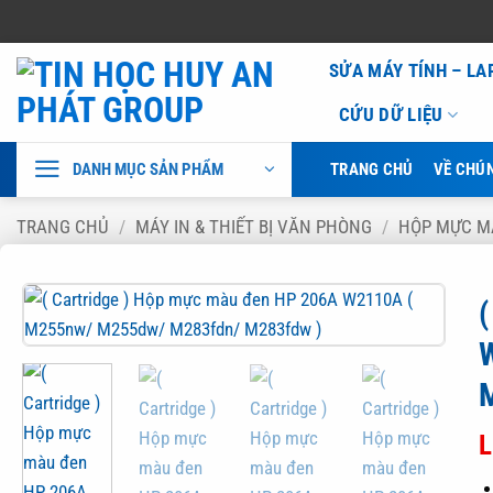
Bỏ
SỬA MÁY TÍNH – L
qua
CỨU DỮ LIỆU
nội
dung
DANH MỤC SẢN PHẨM
TRANG CHỦ
VỀ CHÚN
TRANG CHỦ
/
MÁY IN & THIẾT BỊ VĂN PHÒNG
/
HỘP MỰC M
L