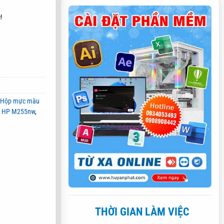
!
,
Hộp mực màu
n HP M255nw
,
THỜI GIAN LÀM VIỆC