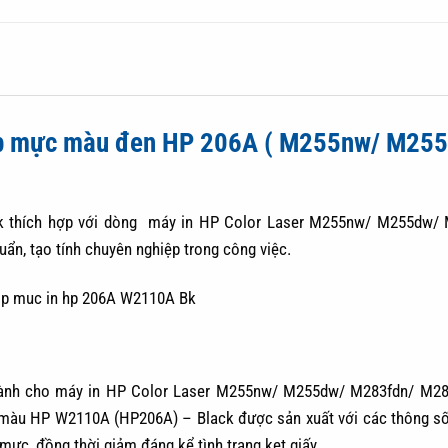
Hộp mực màu đen HP 206A ( M255nw/ M25
thích hợp với dòng máy in HP Color Laser M255nw/ M255dw/
uẩn, tạo tính chuyên nghiệp trong công việc.
nh cho máy in HP Color Laser M255nw/ M255dw/ M283fdn/ M283
ser màu HP W2110A (HP206A) – Black được sản xuất với các thông số
mực, đồng thời giảm đáng kể tình trạng kẹt giấy.