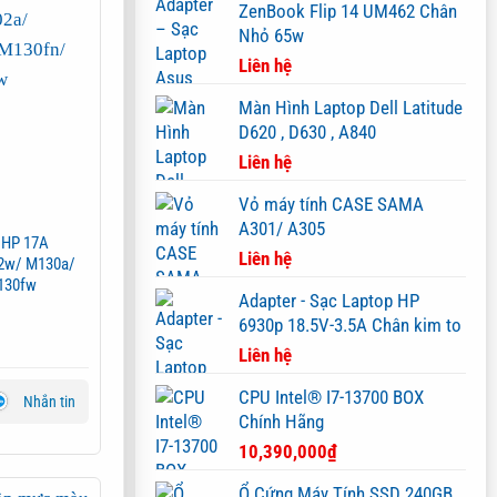
ZenBook Flip 14 UM462 Chân
Nhỏ 65w
Liên hệ
Màn Hình Laptop Dell Latitude
D620 , D630 , A840
Liên hệ
Vỏ máy tính CASE SAMA
A301/ A305
n HP 17A
Liên hệ
2w/ M130a/
130fw
Adapter - Sạc Laptop HP
6930p 18.5V-3.5A Chân kim to
Liên hệ
CPU Intel® I7-13700 BOX
Nhắn tin
Chính Hãng
10,390,000
₫
Ổ Cứng Máy Tính SSD 240GB