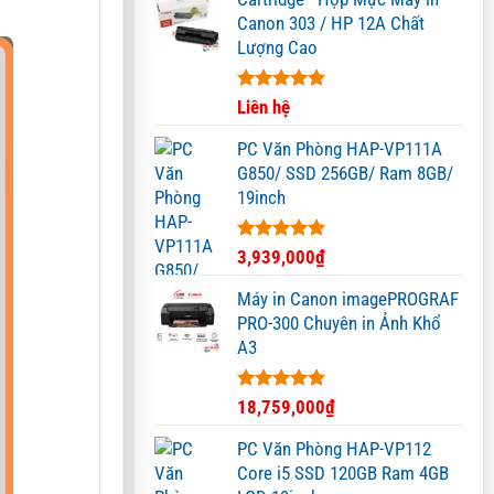
Canon 303 / HP 12A Chất
Lượng Cao
Được xếp
Liên hệ
hạng
5.00
5 sao
PC Văn Phòng HAP-VP111A
G850/ SSD 256GB/ Ram 8GB/
19inch
Được xếp
3,939,000
₫
hạng
5.00
5 sao
Máy in Canon imagePROGRAF
PRO-300 Chuyên in Ảnh Khổ
A3
Được xếp
18,759,000
₫
hạng
5.00
5 sao
PC Văn Phòng HAP-VP112
Core i5 SSD 120GB Ram 4GB