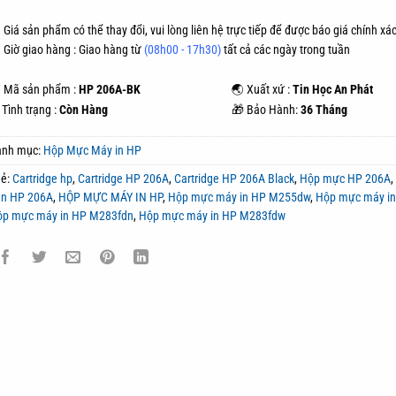
 Giá sản phẩm có thể thay đổi, vui lòng liên hệ trực tiếp để được báo giá chính xác
Giờ giao hàng : Giao hàng từ
(08h00 - 17h30)
tất cả các ngày trong tuần
 Mã sản phẩm :
HP 206A-BK
🌏 Xuất xứ :
Tin Học An Phát
Tình trạng :
Còn Hàng
🎁 Bảo Hành:
36 Tháng
anh mục:
Hộp Mực Máy in HP
hẻ:
Cartridge hp
,
Cartridge HP 206A
,
Cartridge HP 206A Black
,
Hộp mực HP 206A
en HP 206A
,
HỘP MỰC MÁY IN HP
,
Hộp mực máy in HP M255dw
,
Hộp mực máy i
ộp mực máy in HP M283fdn
,
Hộp mực máy in HP M283fdw