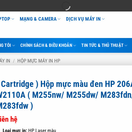
APTOP
MẠNG & CAMERA
DỊCH VỤ MÁY IN
G TÔI
CHÍNH SÁCH & ĐIỀU KHOẢN
TIN TỨC & THỦ THUẬT
ÁY IN
/
HỘP MỰC MÁY IN HP
( Cartridge ) Hộp mực màu đen HP 206
W2110A ( M255nw/ M255dw/ M283fdn
M283fdw )
iên hệ
Loại mực in:
HP Laser màu