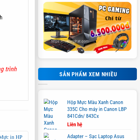
nh
g trình
SẢN PHẨM XEM NHIỀU
Hộp Mực Màu Xanh Canon
335C Cho máy in Canon LBP
841Cdn/ 843Cx
Liên hệ
Adapter – Sạc Laptop Asus