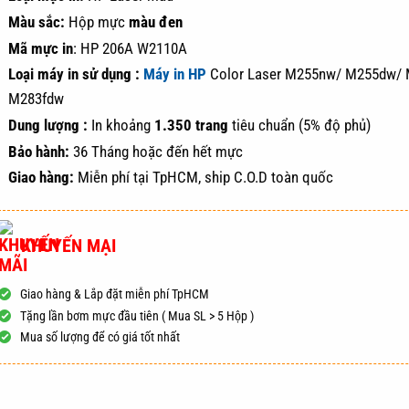
Màu sắc:
Hộp mực
màu đen
Mã mực in
: HP 206A W2110A
Loại máy in sử dụng :
Máy in HP
Color Laser M255nw/ M255dw/ 
M283fdw
Dung lượng :
In khoảng
1.350 trang
tiêu chuẩn (5% độ phủ)
Bảo hành:
36 Tháng hoặc đến hết mực
Giao hàng:
Miễn phí tại TpHCM, ship C.O.D toàn quốc
KHUYẾN MẠI
Giao hàng & Lắp đặt miễn phí TpHCM
Tặng lần bơm mực đầu tiên ( Mua SL > 5 Hộp )
Mua số lượng để có giá tốt nhất
ĐẶT HÀNG
MUA NG