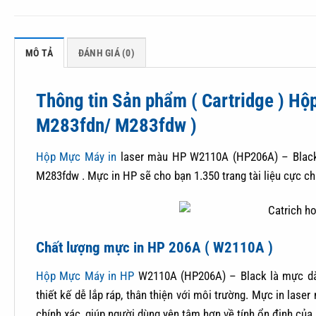
MÔ TẢ
ĐÁNH GIÁ (0)
Thông tin Sản phẩm ( Cartridge ) 
M283fdn/ M283fdw )
Hộp Mực Máy in
laser màu HP W2110A (HP206A) – Black 
M283fdw . Mực in HP sẽ cho bạn 1.350 trang tài liệu cực ch
Chất lượng mực in HP 206A ( W2110A )
Hộp Mực Máy in HP
W2110A (HP206A) – Black là mực dà
thiết kế dễ lắp ráp, thân thiện với môi trường. Mực in la
chính xác, giúp người dùng yên tâm hơn về tính ổn định của 