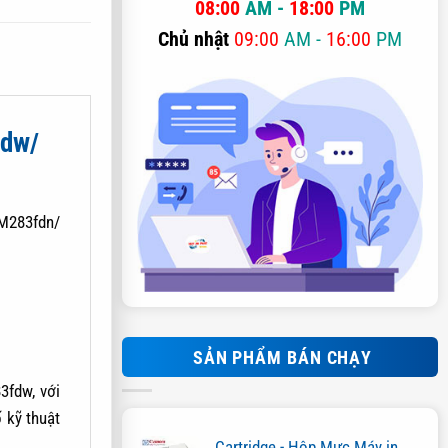
08:00
AM -
18:00
PM
Chủ nhật
09:00
AM -
16:00
PM
5dw/
 M283fdn/
SẢN PHẨM BÁN CHẠY
fdw, với
 kỹ thuật
Cartridge - Hộp Mực Máy in