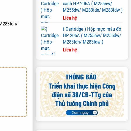
xanh HP 206A ( M255nw/
M255dw/ M283fdn/ M283fdw )
Liên hệ
M283fdn/
( Cartridge ) Hộp mực màu đỏ
HP 206A ( M255nw/ M255dw/
M283fdn/ M283fdw )
Liên hệ
AY