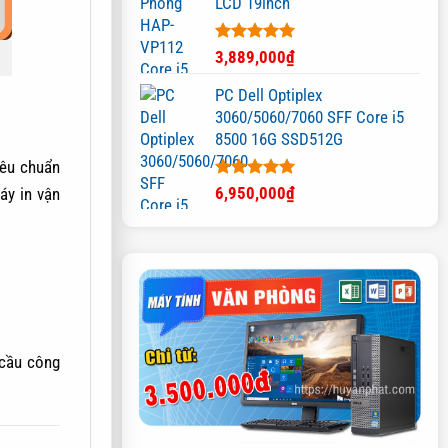
LCD 19inch
Được xếp
3,889,000
₫
hạng
5.00
5 sao
PC Dell Optiplex
3060/5060/7060 SFF Core i5
8500 16G SSD512G
iêu chuẩn
Được xếp
6,950,000
₫
áy in vận
hạng
5.00
5 sao
cầu công