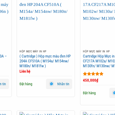
HỘP MỰC MÁY IN HP
HỘP MỰC MÁY IN HP
93A –
( Cartridge ) Hộp mực màu đen HP
Cartridge Hộp Mực i
204A CF510A ( M154a/ M154nw/
CF217A M102a/ M10
M180n/ M181fw )
M130fn/ M130nw/ M
Liên hệ
Được xếp
450,000
₫
Đặt hàng
hạng
5
5
 tin
Nhắn tin
sao
Đặt hàng