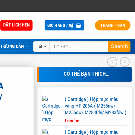
ĐẶT LỊCH HẸN
GIỎ HÀNG /
0
₫
THANH TOÁN
Tìm
HƯỚNG DẪN
kiếm:
CÓ THỂ BẠN THÍCH…
A
/
( Cartridge ) Hộp mực màu
vàng HP 206A ( M255nw/
M255dw/ M283fdn/ M283fdw )
Liên hệ
( Cartridge ) Hộp mực màu