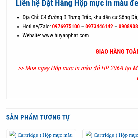
Liên hệ Đặt Hàng Hộp mực in màu đe
Địa Chỉ: C4 đường B Trưng Trắc, khu dân cư Sông Đà
Hotline/Zalo:
0976975100
–
0973446142
–
090890
Website: www.huyanphat.com
GIAO HÀNG TOÀN
>> Mua ngay Hộp mực in màu đỏ HP 206A tại
Mự
SẢN PHẨM TƯƠNG TỰ