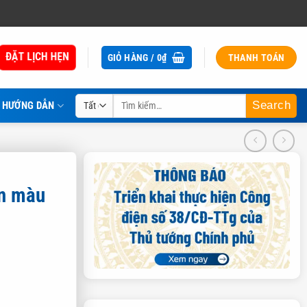
ĐẶT LỊCH HẸN
GIỎ HÀNG /
0
₫
THANH TOÁN
Tìm
HƯỚNG DẪN
kiếm:
un màu