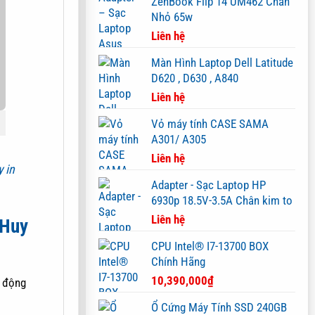
ZenBook Flip 14 UM462 Chân
Nhỏ 65w
Liên hệ
Màn Hình Laptop Dell Latitude
D620 , D630 , A840
Liên hệ
Vỏ máy tính CASE SAMA
A301/ A305
Liên hệ
 in
Adapter - Sạc Laptop HP
6930p 18.5V-3.5A Chân kim to
Liên hệ
 Huy
CPU Intel® I7-13700 BOX
Chính Hãng
10,390,000
₫
t động
Ổ Cứng Máy Tính SSD 240GB