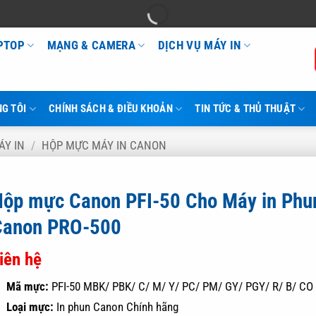
APTOP
MẠNG & CAMERA
DỊCH VỤ MÁY IN
G TÔI
CHÍNH SÁCH & ĐIỀU KHOẢN
TIN TỨC & THỦ THUẬT
ÁY IN
/
HỘP MỰC MÁY IN CANON
Hộp mực Canon PFI-50 Cho Máy in Ph
Canon PRO-500
iên hệ
Mã mực:
PFI-50 MBK/ PBK/ C/ M/ Y/ PC/ PM/ GY/ PGY/ R/ B/ CO
Loại mực:
In phun Canon Chính hãng