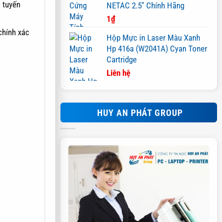
 tuyến
NETAC 2.5'' Chính Hãng
1
₫
chính xác
Hộp Mực in Laser Màu Xanh
Hp 416a (W2041A) Cyan Toner
Cartridge
Liên hệ
HUY AN PHÁT GROUP