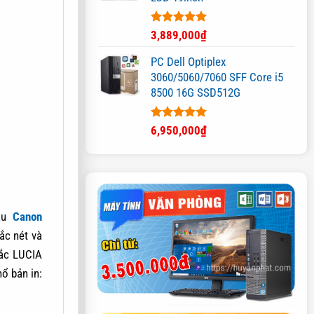
Được xếp
3,889,000
₫
hạng
5.00
5 sao
PC Dell Optiplex
3060/5060/7060 SFF Core i5
8500 16G SSD512G
Được xếp
6,950,000
₫
hạng
5.00
5 sao
àu
Canon
ắc nét và
sắc LUCIA
ổ bản in: