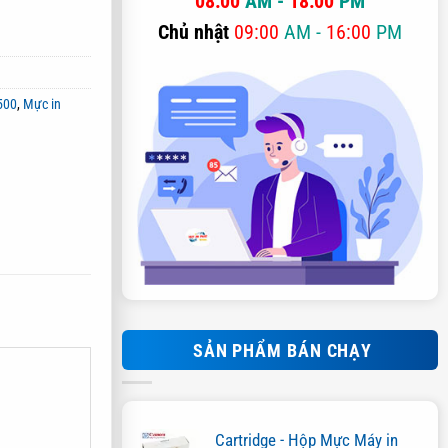
08:00
AM -
18:00
PM
Chủ nhật
09:00
AM -
16:00
PM
500
,
Mực in
SẢN PHẨM BÁN CHẠY
Cartridge - Hộp Mực Máy in