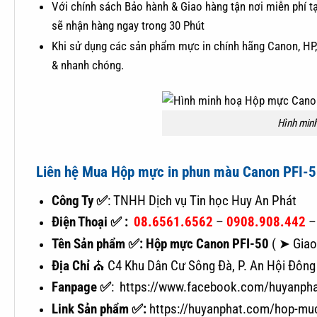
Với chính sách Bảo hành & Giao hàng tận nơi miễn phí t
sẽ nhận hàng ngay trong 30 Phút
Khi sử dụng các sản phẩm mực in chính hãng Canon, HP, 
& nhanh chóng.
Hình min
Liên hệ Mua Hộp mực in phun màu Canon PFI-5
Công Ty ✅
: TNHH Dịch vụ Tin học Huy An Phát
Điện Thoại ✅ :
08.6561.6562
–
0908.908.442
Tên Sản phẩm ✅: Hộp mực Canon PFI-50
( ➤ Giao
Địa Chỉ
⛪ C4 Khu Dân Cư Sông Đà, P. An Hội Đông 
Fanpage ✅
: https://www.facebook.com/huyanph
Link Sản phẩm ✅:
https://huyanphat.com/hop-muc