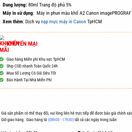
Dung lượng:
80ml Trang độ phủ 5%
Máy in sử dụng
: Máy in phun màu khổ A2 Canon imagePROGRAF
Xem thêm
: Dịch vụ
nạp mực máy in Canon
TpHCM
KHUYẾN MẠI
Giao hàng Miễn phí Khu vực TpHCM
Ship COD nhanh Toàn Quốc 24h
Mua Số Lượng Có Giá Siêu Tốt
Bảo Hành Tại Nhà Miễn Phí
ĐẶT HÀNG
MUA NG
 Giá sản phẩm có thể thay đổi, vui lòng liên hệ trực tiếp để được báo giá chính xác
Giờ giao hàng : Giao hàng từ
(08h00 - 17h30)
tất cả các ngày trong tuần