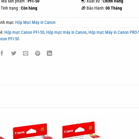
 Mã sản phẩm :
PFI-50
🌏 Xuất xứ :
Chính Hãng
Tình trạng :
Còn hàng
🎁 Bảo Hành:
00 Tháng
anh mục:
Hộp Mực Máy in Canon
hẻ:
Hộp mực Canon PFI-50
,
Hộp mực máy in Canon
,
Hộp mực Máy in Canon PRO-
non PFI-50