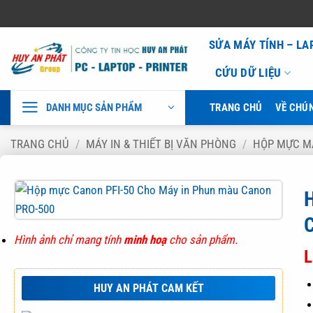
Bỏ
SỬA MÁY TÍNH – L
qua
CỨU DỮ LIỆU
nội
dung
DANH MỤC SẢN PHẨM
TRANG CHỦ
VỀ CHÚN
TRANG CHỦ
/
MÁY IN & THIẾT BỊ VĂN PHÒNG
/
HỘP MỰC M
Hình ảnh chỉ mang tính
minh hoạ
cho sản phẩm.
L
HUY AN PHÁT CAM KẾT