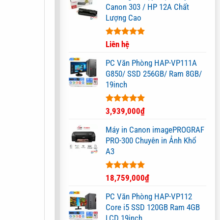
Canon 303 / HP 12A Chất
Lượng Cao
Được xếp
Liên hệ
hạng
5.00
5 sao
PC Văn Phòng HAP-VP111A
G850/ SSD 256GB/ Ram 8GB/
19inch
Được xếp
3,939,000
₫
hạng
5.00
5 sao
Máy in Canon imagePROGRAF
PRO-300 Chuyên in Ảnh Khổ
A3
Được xếp
18,759,000
₫
hạng
5.00
5 sao
PC Văn Phòng HAP-VP112
Core i5 SSD 120GB Ram 4GB
LCD 19inch