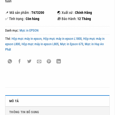
tuần
📌 Mã sản phẩm :
T673200
🌏 Xuất xứ :
Chính Hãng
✅ Tình trạng :
Còn hàng
🎁 Bảo Hành:
12 Tháng
Danh mục:
Mực in EPSON
Thẻ:
Hộp mực máy in epson
,
Hộp mực máy in epson L1800
,
Hộp mực máy in
epson L800
,
Hộp mực máy in epson L805
,
Mực in Epson 673
,
Mực in Huy An
Phát
MÔ TẢ
THÔNG TIN BỔ SUNG