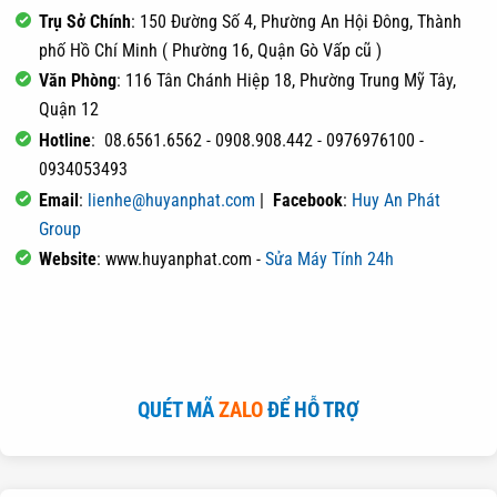
Trụ Sở Chính
: 150 Đường Số 4, Phường An Hội Đông, Thành
phố Hồ Chí Minh ( Phường 16, Quận Gò Vấp cũ )
Văn Phòng
: 116 Tân Chánh Hiệp 18, Phường Trung Mỹ Tây,
Quận 12
Hotline
: 08.6561.6562 - 0908.908.442 - 0976976100 -
0934053493
Email
:
lienhe@huyanphat.com
|
Facebook
:
Huy An Phát
Group
Website
: www.huyanphat.com -
Sửa Máy Tính 24h
QUÉT MÃ
ZALO
ĐỂ HỖ TRỢ