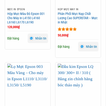
MỰC IN EPSON
HỘP MỰC MÁY IN
Hộp Mực Màu Đỏ Epson 001
Phân Phối Mực Nạp Chất
Cho Máy in L4150 L4160
Lượng Cao SUPERSTAR – Mực
L6160 L6170 L6190
in Nhật
120,000
₫
Được xếp
50,000
₫
Đặt hàng
Nhắn tin
hạng
5
5
sao
Đặt hàng
Nhắn tin