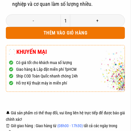
nghiệp và cơ quan làm số lượng nhiều.
Hộp Mực in Epson 673 Màu Xanh Cho Máy L800/ L805/ L1800 số lượng
THÊM VÀO GIỎ HÀNG
KHUYẾN MẠI
Có giá tốt cho khách mua số lượng
Giao hàng & Lắp đặt miễn phí TpHCM
Ship COD Toàn Quốc nhanh chóng 24h
Hỗ trợ Kỹ thuật máy in miễn phí
ĐẶT HÀNG
MUA NGAY
🔔 Giá sản phẩm có thể thay đổi, vui lòng liên hệ trực tiếp để được báo giá
chính xác!
⏰ Giờ giao hàng : Giao hàng từ
(08h00 - 17h30)
tất cả các ngày trong