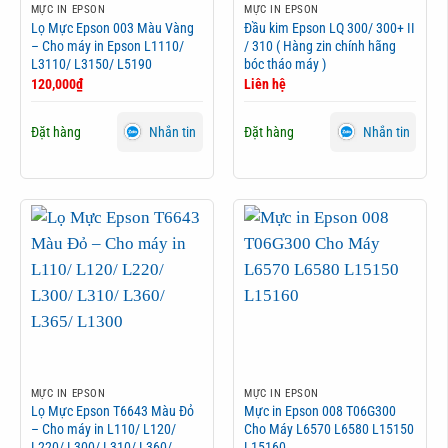
MỰC IN EPSON
MỰC IN EPSON
Lọ Mực Epson 003 Màu Vàng
Đầu kim Epson LQ 300/ 300+ II
– Cho máy in Epson L1110/
/ 310 ( Hàng zin chính hãng
L3110/ L3150/ L5190
bóc tháo máy )
120,000
₫
Liên hệ
Đặt hàng
Đặt hàng
Nhắn tin
Nhắn tin
MỰC IN EPSON
MỰC IN EPSON
Lọ Mực Epson T6643 Màu Đỏ
Mực in Epson 008 T06G300
– Cho máy in L110/ L120/
Cho Máy L6570 L6580 L15150
L220/ L300/ L310/ L360/
L15160