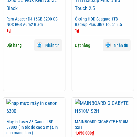
Ram Apacer D4 16GB 3200 OC
Ổ cứng HDD Seagate 1TB
NOX RGB Aura2 Black
Backup Plus Ultra Touch 2.5
1
₫
1
₫
Đặt hàng
Đặt hàng
Nhắn tin
Nhắn tin
Máy in Laser A3 Canon LBP
MAINBOARD GIGABYTE H510M-
8780X ( In tốc độ cao 2 mặt, in
S2H
qua mạng Lan )
1,650,000
₫