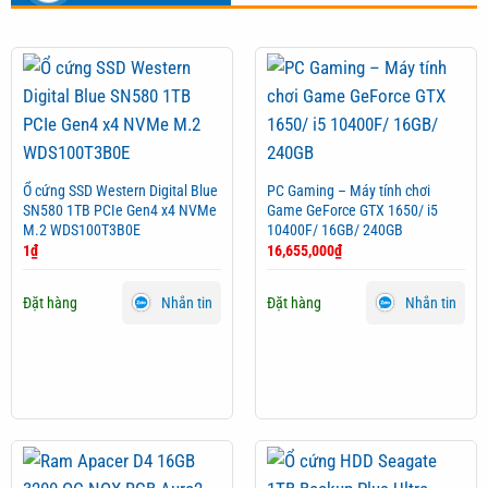
Ổ cứng SSD Western Digital Blue
PC Gaming – Máy tính chơi
SN580 1TB PCIe Gen4 x4 NVMe
Game GeForce GTX 1650/ i5
M.2 WDS100T3B0E
10400F/ 16GB/ 240GB
1
₫
16,655,000
₫
Đặt hàng
Đặt hàng
Nhắn tin
Nhắn tin