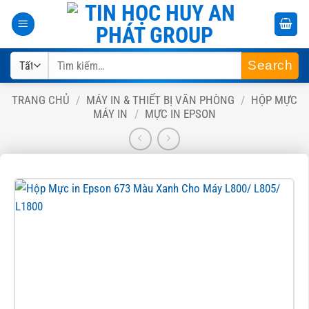
Bỏ
qua
nội
Tìm
dung
kiếm:
TRANG CHỦ
/
MÁY IN & THIẾT BỊ VĂN PHÒNG
/
HỘP MỰC
MÁY IN
/
MỰC IN EPSON