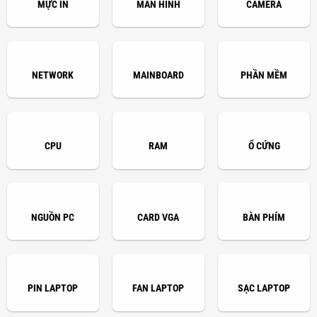
MỰC IN
MÀN HÌNH
CAMERA
NETWORK
MAINBOARD
PHẦN MỀM
CPU
RAM
Ổ CỨNG
NGUỒN PC
CARD VGA
BÀN PHÍM
PIN LAPTOP
FAN LAPTOP
SẠC LAPTOP