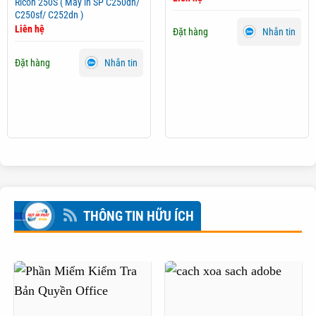
Ricoh 250S ( Máy in SP C250dn/
C250sf/ C252dn )
Liên hệ
Đặt hàng
Nhắn tin
Đặt hàng
Nhắn tin
THÔNG TIN HỮU ÍCH