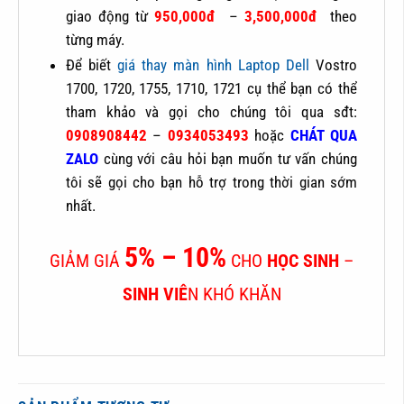
giao động từ
950,000đ
–
3,500,000đ
theo
từng máy.
Để biết
giá thay màn hình Laptop Dell
Vostro
1700, 1720, 1755, 1710, 1721 cụ thể bạn có thể
tham khảo và gọi cho chúng tôi qua sđt:
0908908442
–
0934053493
hoặc
CHÁT QUA
ZALO
cùng với câu hỏi bạn muốn tư vấn chúng
tôi sẽ gọi cho bạn hỗ trợ trong thời gian sớm
nhất.
5% – 10%
GIẢM GIÁ
CHO
HỌC SINH
–
SINH VIÊ
N KHÓ KHĂN