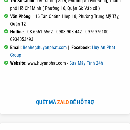
Trụ Sở Chính
: 150 Đường Số 4, Phường An Hội Đông, Thành
phố Hồ Chí Minh ( Phường 16, Quận Gò Vấp cũ )
Văn Phòng
: 116 Tân Chánh Hiệp 18, Phường Trung Mỹ Tây,
Quận 12
Hotline
: 08.6561.6562 - 0908.908.442 - 0976976100 -
0934053493
Email
:
lienhe@huyanphat.com
|
Facebook
:
Huy An Phát
Group
Website
: www.huyanphat.com -
Sửa Máy Tính 24h
QUÉT MÃ
ZALO
ĐỂ HỖ TRỢ