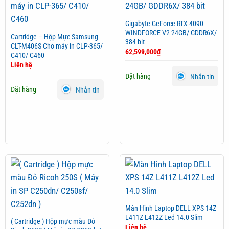
Gigabyte GeForce RTX 4090
WINDFORCE V2 24GB/ GDDR6X/
Cartridge – Hộp Mực Samsung
384 bit
CLT-M406S Cho máy in CLP-365/
62,599,000
₫
C410/ C460
Liên hệ
Đặt hàng
Nhắn tin
Đặt hàng
Nhắn tin
Màn Hình Laptop DELL XPS 14Z
L411Z L412Z Led 14.0 Slim
( Cartridge ) Hộp mực màu Đỏ
Liên hệ