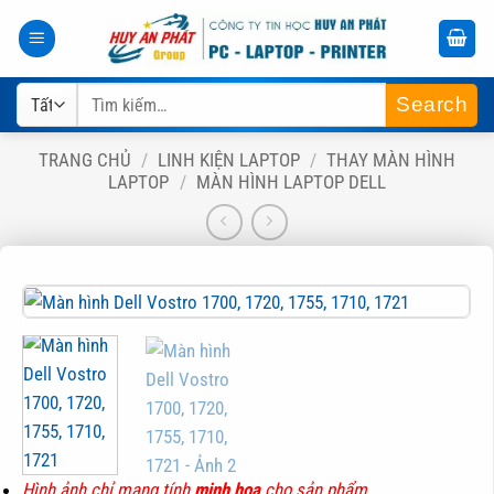
Bỏ
qua
nội
Tìm
dung
kiếm:
TRANG CHỦ
/
LINH KIỆN LAPTOP
/
THAY MÀN HÌNH
LAPTOP
/
MÀN HÌNH LAPTOP DELL
Hình ảnh chỉ mang tính
minh hoạ
cho sản phẩm.