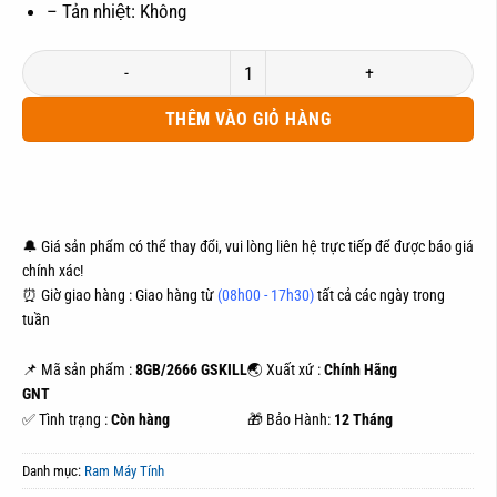
– Tản nhiệt: Không
RAM DDR4 8GB/2666 GSKILL GNT Chính Hãng số lượng
THÊM VÀO GIỎ HÀNG
ĐẶT HÀNG
MUA NGAY
🔔 Giá sản phẩm có thể thay đổi, vui lòng liên hệ trực tiếp để được báo giá
chính xác!
⏰ Giờ giao hàng : Giao hàng từ
(08h00 - 17h30)
tất cả các ngày trong
tuần
📌 Mã sản phẩm :
8GB/2666 GSKILL
🌏 Xuất xứ :
Chính Hãng
GNT
✅ Tình trạng :
Còn hàng
🎁 Bảo Hành:
12 Tháng
Danh mục:
Ram Máy Tính