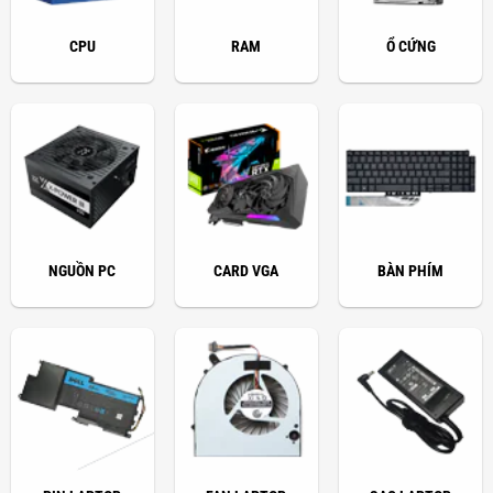
CPU
RAM
Ổ CỨNG
NGUỒN PC
CARD VGA
BÀN PHÍM