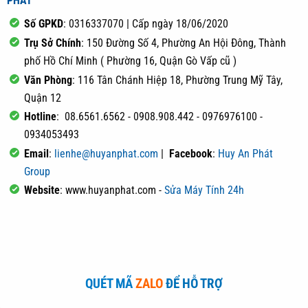
PHÁT
Số GPKD
: 0316337070 | Cấp ngày 18/06/2020
Trụ Sở Chính
: 150 Đường Số 4, Phường An Hội Đông, Thành
phố Hồ Chí Minh ( Phường 16, Quận Gò Vấp cũ )
Văn Phòng
: 116 Tân Chánh Hiệp 18, Phường Trung Mỹ Tây,
Quận 12
Hotline
: 08.6561.6562 - 0908.908.442 - 0976976100 -
0934053493
Email
:
lienhe@huyanphat.com
|
Facebook
:
Huy An Phát
Group
Website
: www.huyanphat.com -
Sửa Máy Tính 24h
QUÉT MÃ
ZALO
ĐỂ HỖ TRỢ