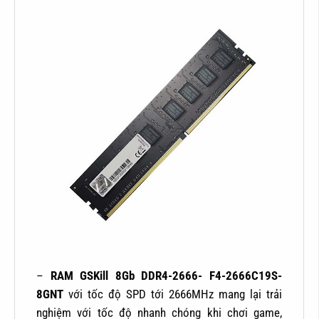
–
RAM GSKill 8Gb DDR4-2666- F4-2666C19S-
8GNT
với tốc độ SPD tới 2666MHz mang lại trải
nghiệm với tốc độ nhanh chóng khi chơi game,