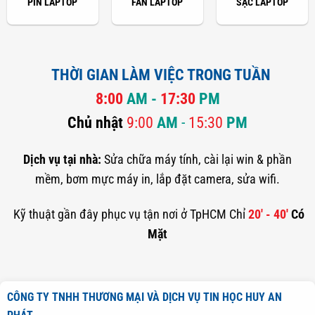
PIN LAPTOP
FAN LAPTOP
SẠC LAPTOP
THỜI GIAN LÀM VIỆC TRONG TUẦN
8:00
AM -
17:30
PM
Chủ nhật
9:00
AM
-
15:30
PM
Dịch vụ tại nhà:
Sửa chữa máy tính, cài lại win & phần
mềm, bơm mực máy in, lắp đặt camera, sửa wifi.
Kỹ thuật gần đây phục vụ tận nơi ở TpHCM Chỉ
20' - 40'
Có
Mặt
CÔNG TY TNHH THƯƠNG MẠI VÀ DỊCH VỤ TIN HỌC HUY AN