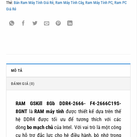
Thẻ:
Bán Ram Máy Tính Giá Rẻ
,
Ram Máy Tính Cây
,
Ram Máy Tính PC
,
Ram PC
Giá Rẻ
MÔ TẢ
ĐÁNH GIÁ (0)
RAM GSKill 8Gb DDR4-2666- F4-2666C19S-
8GNT
là
RAM máy tính
được thiết kế dựa trên thế
hệ DDR4 được tối ưu để tương thích với các
dòng
bo mạch chủ
của Intel. Với vai trò là một công
cụ hỗ trợ đắc lực cho hệ điều hành, bộ nhớ trong