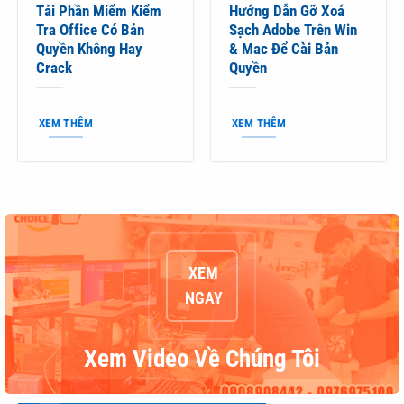
Tải Phần Miểm Kiểm
Hướng Dẫn Gỡ Xoá
Tra Office Có Bản
Sạch Adobe Trên Win
Quyền Không Hay
& Mac Để Cài Bản
Crack
Quyền
XEM THÊM
XEM THÊM
XEM
NGAY
Xem Video Về Chúng Tôi