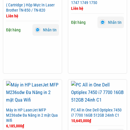
1747 1749 1750
( Cartridge ) Hộp Mực In Laser
Liên hệ
Brother TN-850 / TN-820
Liên hệ
Đặt hàng
Nhắn tin
Đặt hàng
Nhắn tin
Máy in HP LaserJet MFP
PC All in One Dell Optiplex 7450
M236sdw Đa Năng in 2 mặt Qua
i7 7700 16GB 512GB 24inh C1
Wifi
10,645,000
₫
6,185,000
₫