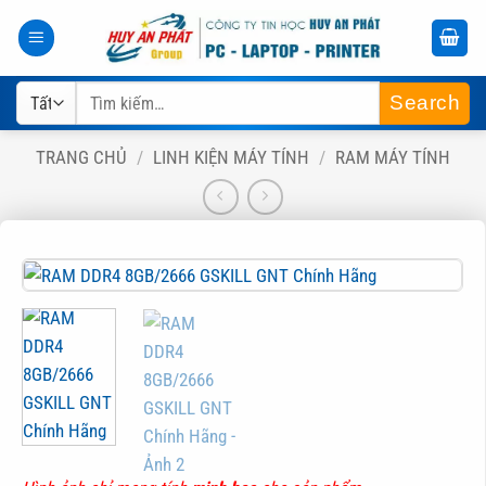
Bỏ
qua
nội
Tìm
dung
kiếm:
TRANG CHỦ
/
LINH KIỆN MÁY TÍNH
/
RAM MÁY TÍNH