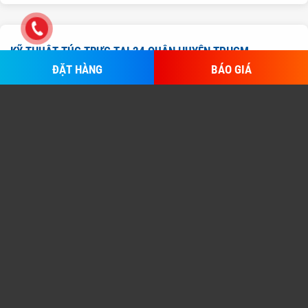
KỸ THUẬT TÚC TRỰC TẠI 24 QUẬN HUYỆN TPHCM
ĐẶT HÀNG
BÁO GIÁ
KỸ THUẬT SỬA MÁY TÍNH TPHCM
Quận 1:
116 Đường Nguyễn Thái Bình, Phường Đa Kao,
Quận 1
Quận 2:
20/17A Trần Não, Phường An Phú, Quận 2
Quận 3:
127/5 Bà Huyện Thanh Quan, Phường 6, Quân 3
Quận 4:
124 Đường Xóm Chiếu, Phường 13, Quận 4
Quận 5:
50A Trần Hưng Đạo nối dài, Phường 3, Quận 5
KỸ THUẬT SỬA MÁY IN TPHCM
KỸ THUẬT SỬA LAPTOP TPHCM