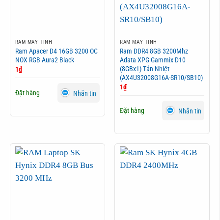
RAM MÁY TÍNH
RAM MÁY TÍNH
Ram Apacer D4 16GB 3200 OC
Ram DDR4 8GB 3200Mhz
NOX RGB Aura2 Black
Adata XPG Gammix D10
(8GBx1) Tản Nhiệt
1
₫
(AX4U32008G16A-SR10/SB10)
1
₫
Đặt hàng
Nhắn tin
Đặt hàng
Nhắn tin