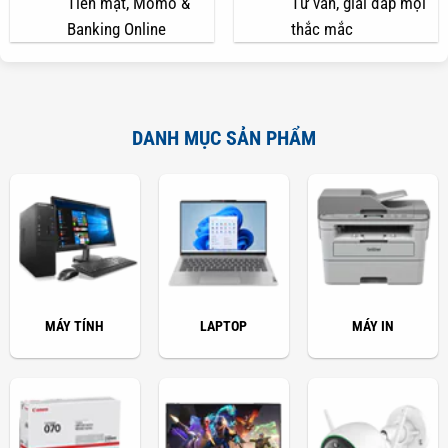
Tiền mặt, Momo &
Tư vấn, giải đáp mọi
Banking Online
thắc mắc
DANH MỤC SẢN PHẨM
MÁY TÍNH
LAPTOP
MÁY IN