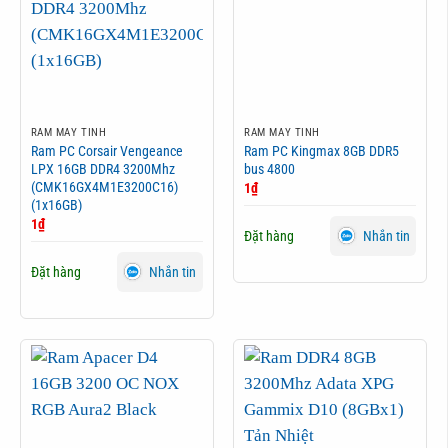
RAM MÁY TÍNH
RAM MÁY TÍNH
Ram PC Corsair Vengeance
Ram PC Kingmax 8GB DDR5
LPX 16GB DDR4 3200Mhz
bus 4800
(CMK16GX4M1E3200C16)
1
₫
(1x16GB)
1
₫
Đặt hàng
Nhắn tin
Đặt hàng
Nhắn tin