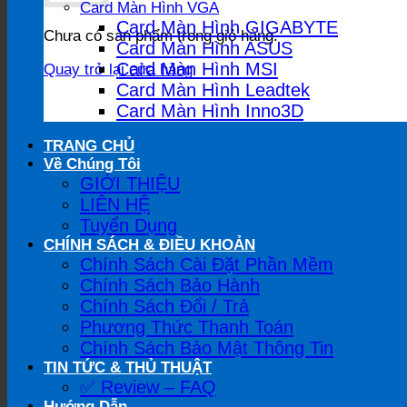
Card Màn Hình VGA
Card Màn Hình GIGABYTE
Chưa có sản phẩm trong giỏ hàng.
Card Màn Hình ASUS
Card Màn Hình MSI
Quay trở lại cửa hàng
Card Màn Hình Leadtek
Card Màn Hình Inno3D
TRANG CHỦ
Về Chúng Tôi
GIỚI THIỆU
LIÊN HỆ
Tuyển Dụng
CHÍNH SÁCH & ĐIỀU KHOẢN
Chính Sách Cài Đặt Phần Mềm
Chính Sách Bảo Hành
Chính Sách Đổi / Trả
Phương Thức Thanh Toán
Chính Sách Bảo Mật Thông Tin
TIN TỨC & THỦ THUẬT
✅ Review – FAQ
Hướng Dẫn