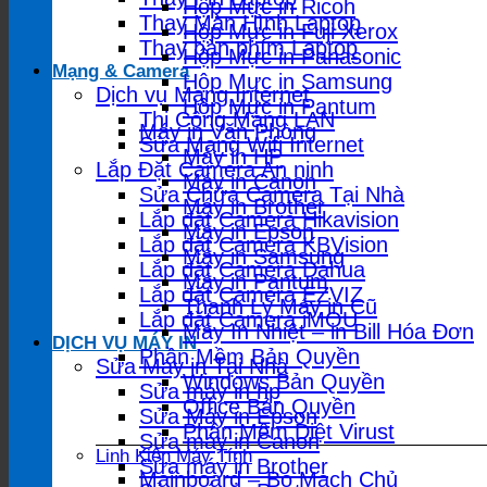
Hộp Mực in Ricoh
Thay Màn Hình Laptop
Hộp Mực in Fuji Xerox
Thay bàn phím Laptop
Hộp Mực in Panasonic
Mạng & Camera
Hộp Mực in Samsung
Dịch vụ Mạng Internet
Hộp Mực in Pantum
Thi Công Mạng LAN
Máy in Văn Phòng
Sửa Mạng Wifi Internet
Máy in HP
Lắp Đặt Camera An ninh
Máy in Canon
Sửa Chữa Camera Tại Nhà
Máy in Brother
Lắp đặt Camera Hikavision
Máy in Epson
Lắp đặt Camera KBVision
Máy in Samsung
Lắp đặt Camera Dahua
Máy in Pantum
Lắp đặt Camera EZVIZ
Thanh Lý Máy in Cũ
Lắp đặt Camera iMOU
Máy In Nhiệt – in Bill Hóa Đơn
DỊCH VỤ MÁY IN
Phần Mềm Bản Quyền
Sửa Máy in Tại Nhà
Windows Bản Quyền
Sửa máy in hp
Office Bản Quyền
Sửa Máy in Epson
Phần Mềm Diệt Virust
Sửa máy in Canon
Linh Kiện Máy Tính
Sửa máy in Brother
Mainboard – Bo Mạch Chủ