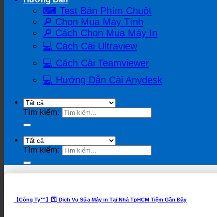
⌨ Test Bàn Phím Chuột
🔎 Chọn Mua Máy Tính
🔎 Cách Chọn Mua Máy In
💻 Cách Cài Ultraview
💻 Cách Cài Teamviewer
💻 Hướng Dẫn Cài Anydesk
Tìm kiếm:
Tìm kiếm:
【Công Ty™】1️⃣ Dịch Vụ Sửa Máy in Tại Nhà TpHCM Tiệm Gần Đây