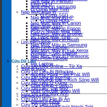
Sửa máy in Pantum
Chíp CPU
Sửa máy in samsung
Ổ Cứng Máy Tính
Nạp Mực Máy in
Ổ Cứng SSD
Nạp Mực Máy in HP
Ổ Cứng HDD
Nạp Mực Máy in Canon
Ram Máy Tính
Nạp Mực Máy in Epson
PSU – Nguồn Máy Tính
Nạp Mực Máy in Brother
Vỏ Case Máy Tính
Nạp Mực Máy in Ricoh
Linh Kiện Laptop
Nạp Mực Máy in Samsung
Màn Hình Laptop
Nạp Mực Máy in Fuji Xerox
Adapter – Sạc Laptop
Nạp Mực Máy in Panasonic
Bàn Phím Laptop
Cứu Dữ Liệu
Pin Laptop
Cứu Dữ Liệu Online – Từ Xa
Thiết Bị Mạng
Cứu Dữ Liệu Bị Bitlocker
Access Point – Bộ Phát Wifi
Cứu Dữ Liệu Bị Format
Bộ Khuếch Đại – Kích Sóng Wifi
Cứu Dữ Liệu Ổ Cứng
Chia Mạng – Switch
Cứu Dữ Liệu Thẻ Nhớ
USB Thu Bắt Sóng Wifi
Cứu Dữ Liệu Máy Ảnh
Camera An Ninh
Cứu Dữ Liệu File Bị Ẩn
Camera Ezviz
Cứu Dữ Liệu USB
Camera Ezviz Ngoài Trời