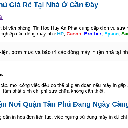
hú Giá Rẻ Tại Nhà Ở Gần Đây
át
ết bị văn phòng, Tin Học Huy An Phát cung cấp dịch vụ sửa
h nghiệp các dòng máy như
HP
,
Canon
,
Brother
,
Epson
,
Sa
h kiện, bơm mực và bảo trì các dòng máy in tận nhà tại n
ây
 tập, mọi công việc đều có thể bị gián đoạn nếu máy in gặp
 làm phát sinh chi phí sửa chữa không cần thiết.
Tận Nơi Quận Tân Phú Đang Ngày Càn
cần in hóa đơn liên tục, việc ngưng sử dụng máy in dù chỉ 