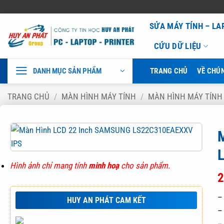
Bỏ
SỬA MÁY TÍNH – L
qua
CỨU DỮ LIỆU
nội
dung
DANH MỤC SẢN PHẨM
TRANG CHỦ
VỀ CHÚN
TRANG CHỦ
/
MÀN HÌNH MÁY TÍNH
/
MÀN HÌNH MÁY TÍN
Hình ảnh chỉ mang tính
minh hoạ
cho sản phẩm.
2
–
HUY AN PHÁT CAM KẾT
–