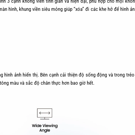
hình 3 cạnh không viền tinh giản và hiện đại, phù hợp cho mọi khôn
màn hình, khung viền siêu mỏng giúp “xóa” đi các khe hở để hình ảnh