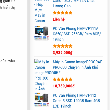
Canon 303 / HP 12A Chất
g gian từ
Lượng Cao
 hiển thị
Được xếp
Liên hệ
hạng
5.00
5 sao
PC Văn Phòng HAP-VP111A
G850/ SSD 256GB/ Ram 8GB/
19inch
Được xếp
3,939,000
₫
hạng
5.00
5 sao
Máy in Canon imagePROGRAF
PRO-300 Chuyên in Ảnh Khổ
A3
Được xếp
18,759,000
₫
hạng
5.00
5 sao
PC Văn Phòng HAP-VP112
Core i5 SSD 120GB Ram 4GB
LCD 19inch