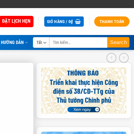
ĐẶT LỊCH HẸN
GIỎ HÀNG /
0
₫
THANH TOÁN
Tìm
HƯỚNG DẪN
kiếm: