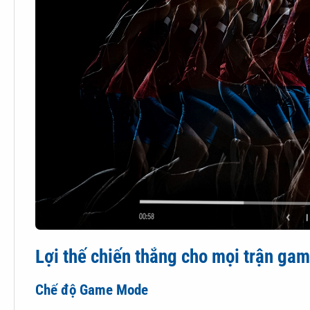
chế hiện tượng giật hình khó chịu. Những pha hành động t
game kịch tính.