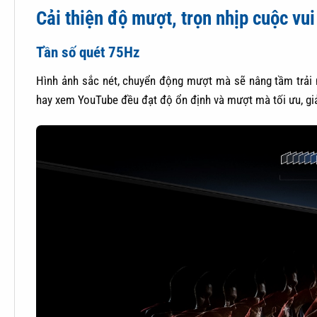
Tận hưởng màn game mượt mà
AMD FreeSync
Độ trễ càng thấp màn game càng hấp dẫn. Với công nghệ 