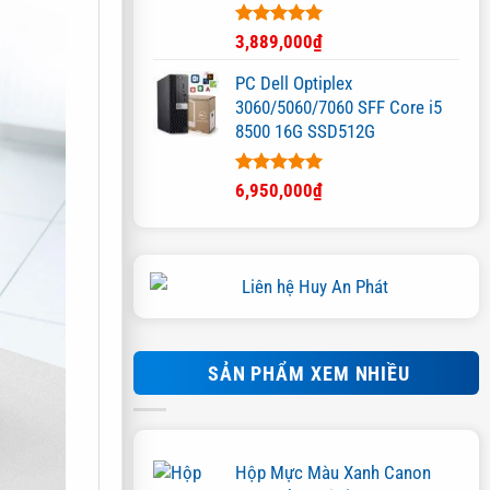
Được xếp
3,889,000
₫
hạng
5.00
5 sao
PC Dell Optiplex
3060/5060/7060 SFF Core i5
8500 16G SSD512G
Được xếp
6,950,000
₫
hạng
5.00
5 sao
SẢN PHẨM XEM NHIỀU
o của màu
Hộp Mực Màu Xanh Canon