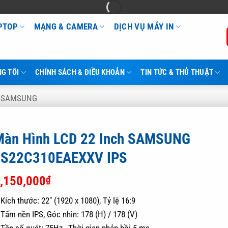
APTOP
MẠNG & CAMERA
DỊCH VỤ MÁY IN
G TÔI
CHÍNH SÁCH & ĐIỀU KHOẢN
TIN TỨC & THỦ THUẬT
H SAMSUNG
Màn Hình LCD 22 Inch SAMSUNG
LS22C310EAEXXV IPS
,150,000
₫
 Kích thước: 22″ (1920 x 1080), Tỷ lệ 16:9
 Tấm nền IPS, Góc nhìn: 178 (H) / 178 (V)