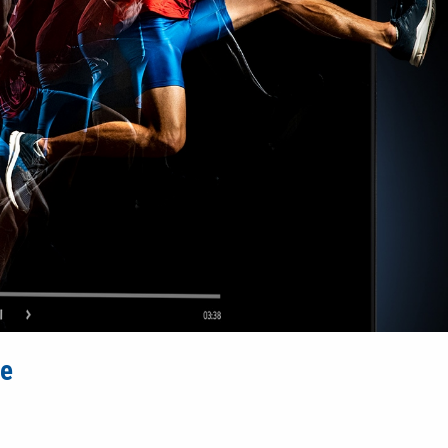
ốc độ cao cũng luôn liền mạch, mượt mà cho bạn đắm mình trọn vẹ