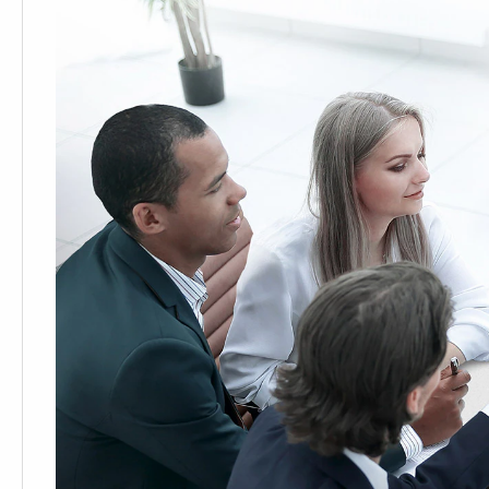
Chi tiết sống động từ mọi góc nhìn
Tấm nền IPS
Chọn góc nhìn thoải mái mà chẳng phải “hy sinh” chất lượn
sắc, tấm nền IPS giúp giảm thiểu hiện tượng tán xạ, tái hiệ