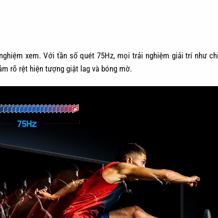
AMD Radeon FreeSync™, tần số quét được đồng bộ cùng card đồ h