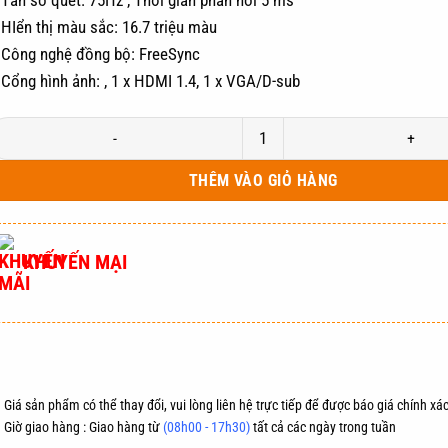
 Tần số quét: 75Hz , Thời gian phản hồi 5 ms
 HIển thị màu sắc: 16.7 triệu màu
 Công nghệ đồng bộ: FreeSync
 Cổng hình ảnh: , 1 x HDMI 1.4, 1 x VGA/D-sub
àn Hình LCD 22 Inch SAMSUNG LS22C310EAEXXV IPS số lượng
THÊM VÀO GIỎ HÀNG
KHUYẾN MẠI
ĐẶT HÀNG
MUA NG
 Giá sản phẩm có thể thay đổi, vui lòng liên hệ trực tiếp để được báo giá chính xác
Giờ giao hàng : Giao hàng từ
(08h00 - 17h30)
tất cả các ngày trong tuần