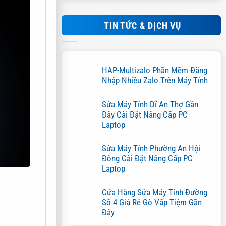
n vào màn
TIN TỨC & DỊCH VỤ
HAP-Multizalo Phần Mềm Đăng
Nhập Nhiều Zalo Trên Máy Tính
Không
có
Sửa Máy Tính Dĩ An Thợ Gần
bình
luận
Đây Cài Đặt Nâng Cấp PC
ở
Laptop
HAP-
Multizalo
Không
Phần
có
Sửa Máy Tính Phường An Hội
Mềm
bình
Đăng
Đông Cài Đặt Nâng Cấp PC
luận
Nhập
ở
Laptop
Nhiều
Sửa
Zalo
Máy
Không
Trên
Tính
có
Máy
Cửa Hàng Sửa Máy Tính Đường
Dĩ
bình
Tính
An
Số 4 Giá Rẻ Gò Vấp Tiệm Gần
luận
Thợ
ở
Đây
Gần
Sửa
Đây
Máy
Không