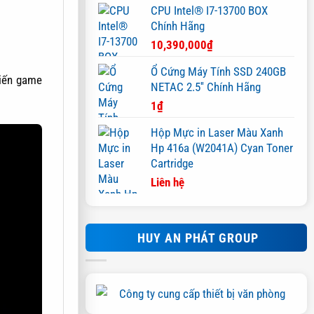
CPU Intel® I7-13700 BOX
Chính Hãng
10,390,000
₫
Ổ Cứng Máy Tính SSD 240GB
NETAC 2.5'' Chính Hãng
1
₫
Hộp Mực in Laser Màu Xanh
Hp 416a (W2041A) Cyan Toner
Cartridge
Liên hệ
HUY AN PHÁT GROUP
ọa để hạn