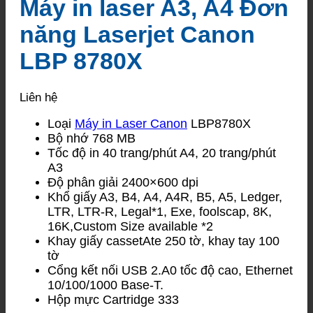
Máy in laser A3, A4 Đơn
năng Laserjet Canon
LBP 8780X
Liên hệ
Loại
Máy in Laser Canon
LBP8780X
Bộ nhớ 768 MB
Tốc độ in 40 trang/phút A4, 20 trang/phút
A3
Độ phân giải 2400×600 dpi
Khổ giấy A3, B4, A4, A4R, B5, A5, Ledger,
LTR, LTR-R, Legal*1, Exe, foolscap, 8K,
16K,Custom Size available *2
Khay giấy cassetAte 250 tờ, khay tay 100
tờ
Cổng kết nối USB 2.A0 tốc độ cao, Ethernet
10/100/1000 Base-T.
Hộp mực Cartridge 333