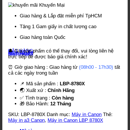
Khuyến Mại
Giao hàng & Lắp đặt miễn phí TpHCM
Tặng 1 Gam giấy in chất lượng cao
Giao hàng toàn Quốc
ĐẶT HÀNG
🔔 Giá sản phẩm có thể thay đổi, vui lòng liên hệ
MUA NGAY
ĐẶT HÀNG
MUA NGAY
trực tiếp để được báo giá chính xác!
⏰ Giờ giao hàng : Giao hàng từ
(08h00 - 17h30)
tất
cả các ngày trong tuần
📌 Mã sản phẩm :
LBP-8780X
🌏 Xuất xứ :
Chính Hãng
✅ Tình trạng :
Còn hàng
🎁 Bảo Hành:
12 Tháng
SKU:
LBP-8780X
Danh mục:
Máy in Canon
Thẻ:
Máy in a3 Canon
,
Máy in Canon LBP 8780X