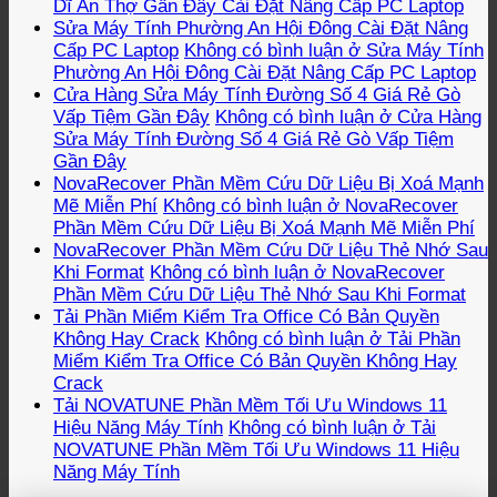
Dĩ An Thợ Gần Đây Cài Đặt Nâng Cấp PC Laptop
Sửa Máy Tính Phường An Hội Đông Cài Đặt Nâng
Cấp PC Laptop
Không có bình luận
ở Sửa Máy Tính
Phường An Hội Đông Cài Đặt Nâng Cấp PC Laptop
Cửa Hàng Sửa Máy Tính Đường Số 4 Giá Rẻ Gò
Vấp Tiệm Gần Đây
Không có bình luận
ở Cửa Hàng
Sửa Máy Tính Đường Số 4 Giá Rẻ Gò Vấp Tiệm
Gần Đây
NovaRecover Phần Mềm Cứu Dữ Liệu Bị Xoá Mạnh
Mẽ Miễn Phí
Không có bình luận
ở NovaRecover
Phần Mềm Cứu Dữ Liệu Bị Xoá Mạnh Mẽ Miễn Phí
NovaRecover Phần Mềm Cứu Dữ Liệu Thẻ Nhớ Sau
Khi Format
Không có bình luận
ở NovaRecover
Phần Mềm Cứu Dữ Liệu Thẻ Nhớ Sau Khi Format
Tải Phần Miểm Kiểm Tra Office Có Bản Quyền
Không Hay Crack
Không có bình luận
ở Tải Phần
Miểm Kiểm Tra Office Có Bản Quyền Không Hay
Crack
Tải NOVATUNE Phần Mềm Tối Ưu Windows 11
Hiệu Năng Máy Tính
Không có bình luận
ở Tải
NOVATUNE Phần Mềm Tối Ưu Windows 11 Hiệu
Năng Máy Tính