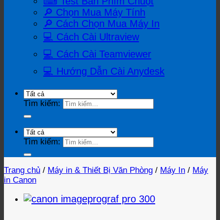
⌨ Test Bàn Phím Chuột
🔎 Chọn Mua Máy Tính
🔎 Cách Chọn Mua Máy In
💻 Cách Cài Ultraview
💻 Cách Cài Teamviewer
💻 Hướng Dẫn Cài Anydesk
Tìm kiếm:
Tìm kiếm:
Trang chủ
/
Máy in & Thiết Bị Văn Phòng
/
Máy In
/
Máy
in Canon