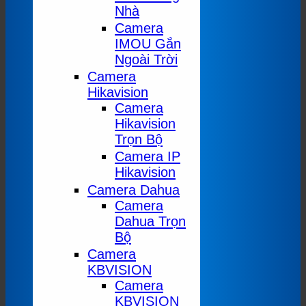
Nhà
Camera
IMOU Gắn
Ngoài Trời
Camera
Hikavision
Camera
Hikavision
Trọn Bộ
Camera IP
Hikavision
Camera Dahua
Camera
Dahua Trọn
Bộ
Camera
KBVISION
Camera
KBVISION