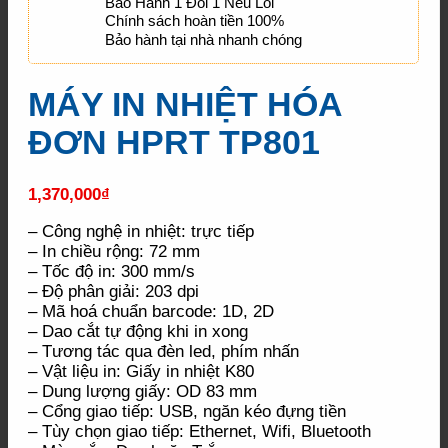
Bảo Hành 1 Đổi 1 Nếu Lỗi
Chính sách hoàn tiền 100%
Bảo hành tại nhà nhanh chóng
MÁY IN NHIỆT HÓA
ĐƠN HPRT TP801
1,370,000
₫
– Công nghệ in nhiệt: trực tiếp
– In chiều rộng: 72 mm
– Tốc độ in: 300 mm/s
– Độ phân giải: 203 dpi
– Mã hoá chuẩn barcode: 1D, 2D
– Dao cắt tự động khi in xong
– Tương tác qua đèn led, phím nhấn
– Vật liệu in: Giấy in nhiệt K80
– Dung lượng giấy: OD 83 mm
– Cổng giao tiếp: USB, ngăn kéo đựng tiền
– Tùy chọn giao tiếp: Ethernet, Wifi, Bluetooth