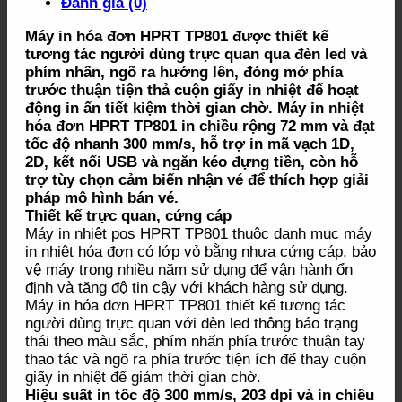
Đánh giá (0)
Máy in hóa đơn HPRT TP801 được thiết kế
tương tác người dùng trực quan qua đèn led và
phím nhấn, ngõ ra hướng lên, đóng mở phía
trước thuận tiện thả cuộn giấy in nhiệt để hoạt
động in ấn tiết kiệm thời gian chờ. Máy in nhiệt
hóa đơn HPRT TP801 in chiều rộng 72 mm và đạt
tốc độ nhanh 300 mm/s, hỗ trợ in mã vạch 1D,
2D, kết nối USB và ngăn kéo đựng tiền, còn hỗ
trợ tùy chọn cảm biến nhận vé để thích hợp giải
pháp mô hình bán vé.
Thiết kế trực quan, cứng cáp
Máy in nhiệt pos HPRT TP801 thuộc danh mục máy
in nhiệt hóa đơn có lớp vỏ bằng nhựa cứng cáp, bảo
vệ máy trong nhiều năm sử dụng để vận hành ổn
định và tăng độ tin cậy với khách hàng sử dụng.
Máy in hóa đơn HPRT TP801 thiết kế tương tác
người dùng trực quan với đèn led thông báo trạng
thái theo màu sắc, phím nhấn phía trước thuận tay
thao tác và ngõ ra phía trước tiện ích để thay cuộn
giấy in nhiệt để giảm thời gian chờ.
Hiệu suất in tốc độ 300 mm/s, 203 dpi và in chiều