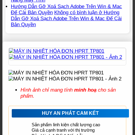
Hướng Dẫn Gỡ Xoá Sạch Adobe Trên Win & Mac
Để Cài Bản Quyền
Không có bình luận
ở Hướng
Dẫn Gỡ Xoá Sạch Adobe Trên Win & Mac Để Cài
Bản Quyền
Hình ảnh chỉ mang tính
minh hoạ
cho sản
phẩm.
HUY AN PHÁT CAM KẾT
Sản phẩm linh kiện chất lượng cao
Giá cả cạnh tranh với thị trường