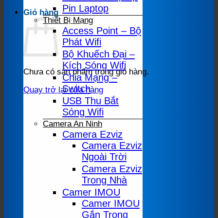
Pin Laptop
Giỏ hàng
Thiết Bị Mạng
Access Point – Bộ
Phát Wifi
Bộ Khuếch Đại –
Kích Sóng Wifi
Chưa có sản phẩm trong giỏ hàng.
Chia Mạng –
Switch
Quay trở lại cửa hàng
USB Thu Bắt
Sóng Wifi
Camera An Ninh
Camera Ezviz
Camera Ezviz
Ngoài Trời
Camera Ezviz
Trong Nhà
Camer IMOU
Camer IMOU
Gắn Trong