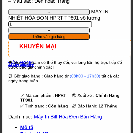
– Màu sắc: Đen hoặc Trắng
MÁY IN
NHIỆT HÓA ĐƠN HPRT TP801 số lượng
Thêm vào giỏ hàng
KHUYẾN MẠI
ĐẶT HÀNG
🔔 Giá sản phẩm có thể thay đổi, vui lòng liên hệ trực tiếp để
MUA NGAY
ĐẶT HÀNG
MUA NGAY
được báo giá chính xác!
⏰ Giờ giao hàng : Giao hàng từ
(08h00 - 17h30)
tất cả các
ngày trong tuần
📌 Mã sản phẩm :
HPRT
🌏 Xuất xứ :
Chính Hãng
TP801
✅ Tình trạng :
Còn hàng
🎁 Bảo Hành:
12 Tháng
Danh mục:
Máy In Bill Hóa Đơn Bán Hàng
Mô tả