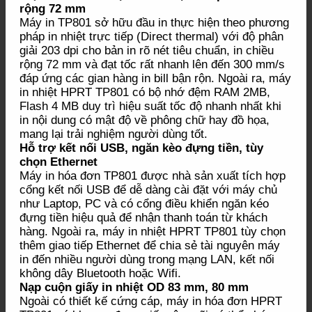
rộng 72 mm
Máy in TP801 sở hữu đầu in thực hiện theo phương
pháp in nhiệt trực tiếp (Direct thermal) với độ phân
giải 203 dpi cho bản in rõ nét tiêu chuẩn, in chiều
rộng 72 mm và đạt tốc rất nhanh lên đến 300 mm/s
đáp ứng các gian hàng in bill bận rộn. Ngoài ra, máy
in nhiệt HPRT TP801 có bộ nhớ đệm RAM 2MB,
Flash 4 MB duy trì hiệu suất tốc độ nhanh nhất khi
in nội dung có mật độ về phông chữ hay đồ họa,
mang lại trải nghiệm người dùng tốt.
Hỗ trợ kết nối USB, ngăn kèo đựng tiền, tùy
chọn Ethernet
Máy in hóa đơn TP801 được nhà sản xuất tích hợp
cổng kết nối USB để dễ dàng cài đặt với máy chủ
như Laptop, PC và có cổng điều khiển ngăn kéo
đựng tiền hiệu quả để nhận thanh toán từ khách
hàng. Ngoài ra, máy in nhiệt HPRT TP801 tùy chọn
thêm giao tiếp Ethernet để chia sẻ tài nguyên máy
in đến nhiều người dùng trong mạng LAN, kết nối
không dây Bluetooth hoặc Wifi.
Nạp cuộn giấy in nhiệt OD 83 mm, 80 mm
Ngoài có thiết kế cứng cáp, máy in hóa đơn HPRT