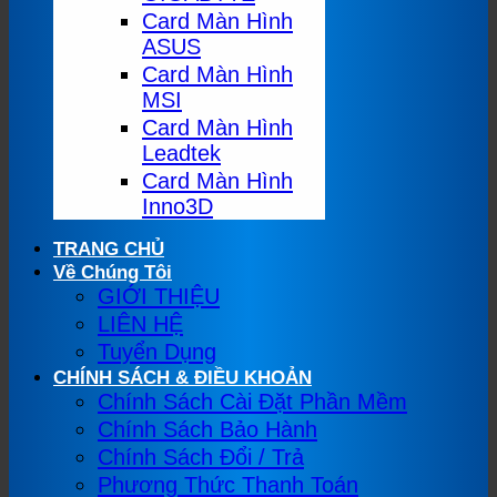
Card Màn Hình
ASUS
Card Màn Hình
MSI
Card Màn Hình
Leadtek
Card Màn Hình
Inno3D
TRANG CHỦ
Về Chúng Tôi
GIỚI THIỆU
LIÊN HỆ
Tuyển Dụng
CHÍNH SÁCH & ĐIỀU KHOẢN
Chính Sách Cài Đặt Phần Mềm
Chính Sách Bảo Hành
Chính Sách Đổi / Trả
Phương Thức Thanh Toán