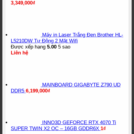
3,349,000
₫
Máy in Laser Trắng Đen Brother HL-
L5210DW Tự Động 2 Mặt Wifi
Được xếp hạng
5.00
5 sao
Liên hệ
MAINBOARD GIGABYTE Z790 UD
DDR5
6,199,000
₫
INNO3D GEFORCE RTX 4070 Ti
SUPER TWIN X2 OC – 16GB GDDR6X
1
₫