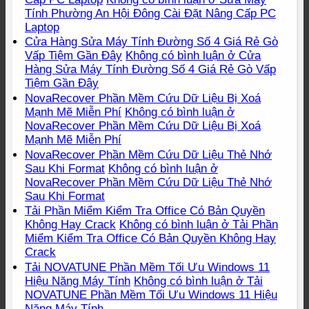
Tính Phường An Hội Đông Cài Đặt Nâng Cấp PC
Laptop
Cửa Hàng Sửa Máy Tính Đường Số 4 Giá Rẻ Gò
Vấp Tiệm Gần Đây
Không có bình luận
ở Cửa
Hàng Sửa Máy Tính Đường Số 4 Giá Rẻ Gò Vấp
Tiệm Gần Đây
NovaRecover Phần Mềm Cứu Dữ Liệu Bị Xoá
Mạnh Mẽ Miễn Phí
Không có bình luận
ở
NovaRecover Phần Mềm Cứu Dữ Liệu Bị Xoá
Mạnh Mẽ Miễn Phí
NovaRecover Phần Mềm Cứu Dữ Liệu Thẻ Nhớ
Sau Khi Format
Không có bình luận
ở
NovaRecover Phần Mềm Cứu Dữ Liệu Thẻ Nhớ
Sau Khi Format
Tải Phần Miểm Kiểm Tra Office Có Bản Quyền
Không Hay Crack
Không có bình luận
ở Tải Phần
Miểm Kiểm Tra Office Có Bản Quyền Không Hay
Crack
Tải NOVATUNE Phần Mềm Tối Ưu Windows 11
Hiệu Năng Máy Tính
Không có bình luận
ở Tải
NOVATUNE Phần Mềm Tối Ưu Windows 11 Hiệu
Năng Máy Tính