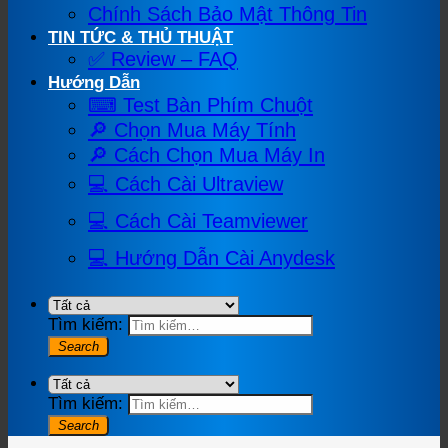
Chính Sách Bảo Mật Thông Tin
TIN TỨC & THỦ THUẬT
✅ Review – FAQ
Hướng Dẫn
⌨ Test Bàn Phím Chuột
🔎 Chọn Mua Máy Tính
🔎 Cách Chọn Mua Máy In
💻 Cách Cài Ultraview
💻 Cách Cài Teamviewer
💻 Hướng Dẫn Cài Anydesk
Tìm kiếm:
Tìm kiếm: