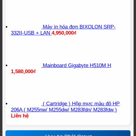
Máy in hóa đơn BIXOLON SRP-
332II-USB + LAN
4,950,000
₫
Mainboard Gigabyte H510M H
1,580,000
₫
( Cartridge ) Hộp mực màu đỏ HP
206A ( M255nw/ M255dw/ M283fdn/ M283fdw )
Liên hệ