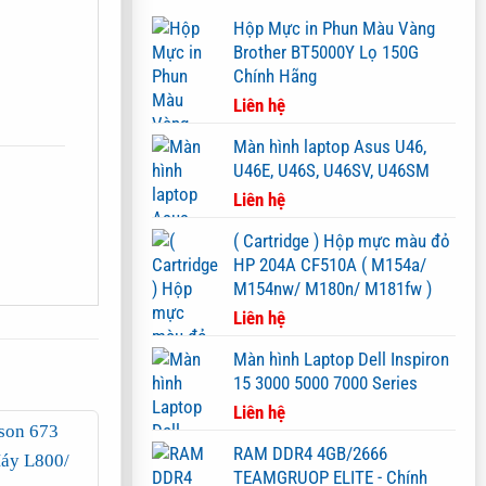
Hộp Mực in Phun Màu Vàng
Brother BT5000Y Lọ 150G
Chính Hãng
Liên hệ
Màn hình laptop Asus U46,
U46E, U46S, U46SV, U46SM
Liên hệ
( Cartridge ) Hộp mực màu đỏ
HP 204A CF510A ( M154a/
M154nw/ M180n/ M181fw )
Liên hệ
Màn hình Laptop Dell Inspiron
15 3000 5000 7000 Series
Liên hệ
RAM DDR4 4GB/2666
TEAMGRUOP ELITE - Chính