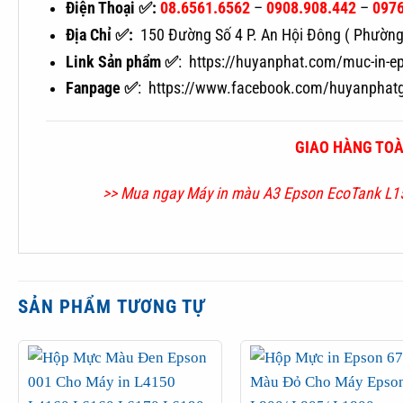
Điện Thoại ✅:
08.6561.6562
–
0908.908.442
–
0976
Địa Chỉ ✅:
150 Đường Số 4 P. An Hội Đông ( Phường 
Link Sản phẩm ✅
: https://huyanphat.com/muc-in-
Fanpage ✅
: https://www.facebook.com/huyanphat
GIAO HÀNG TOÀ
>> Mua ngay Máy in màu A3 Epson EcoTank L1
SẢN PHẨM TƯƠNG TỰ