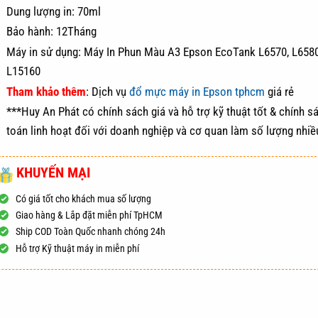
Dung lượng in: 70ml
Bảo hành: 12Tháng
Máy in sử dụng: Máy In Phun Màu A3 Epson EcoTank L6570, L6580
L15160
Tham khảo thêm
: Dịch vụ
đổ mực máy in Epson tphcm
giá rẻ
***Huy An Phát có chính sách giá và hỗ trợ kỹ thuật tốt & chính s
toán linh hoạt đối với doanh nghiệp và cơ quan làm số lượng nhiề
KHUYẾN MẠI
Có giá tốt cho khách mua số lượng
Giao hàng & Lắp đặt miễn phí TpHCM
Ship COD Toàn Quốc nhanh chóng 24h
Hỗ trợ Kỹ thuật máy in miễn phí
ĐẶT HÀNG
MUA NG