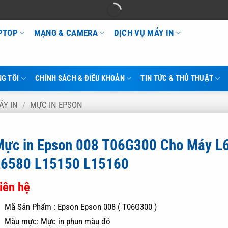
APTOP
MẠNG & CAMERA
DỊCH VỤ MÁY IN
G TÔI
CHÍNH SÁCH & ĐIỀU KHOẢN
TIN TỨC & THỦ THUẬT
ÁY IN
/
MỰC IN EPSON
Mực in Epson 008 T06G300 Cho Máy L
L6580 L15150 L15160
iên hệ
Mã Sản Phẩm : Epson Epson 008 ( T06G300 )
Màu mực: Mực in phun màu đỏ