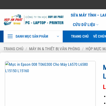
Bỏ
SỬA MÁY TÍNH – L
qua
CỨU DỮ LIỆU
nội
dung
DANH MỤC SẢN PHẨM
TRANG CHỦ
VỀ CHÚN
TRANG CHỦ
/
MÁY IN & THIẾT BỊ VĂN PHÒNG
/
HỘP MỰC M
L