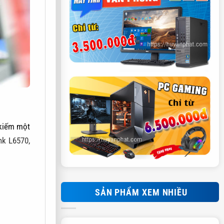
 kiếm một
nk L6570,
SẢN PHẨM XEM NHIỀU