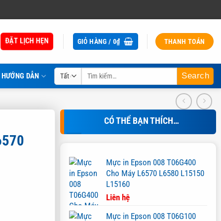
ĐẶT LỊCH HẸN
GIỎ HÀNG /
0
₫
THANH TOÁN
Tìm
HƯỚNG DẪN
kiếm:
CÓ THỂ BẠN THÍCH…
6570
Mực in Epson 008 T06G400
Cho Máy L6570 L6580 L15150
L15160
Liên hệ
Mực in Epson 008 T06G100