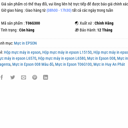
 Giá sản phẩm có thể thay đổi, vui lòng liên hệ trực tiếp để được báo giá chính xác
Giờ giao hàng : Giao hàng từ
(08h00 - 17h30)
tất cả các ngày trong tuần
 Mã sản phẩm :
T06G300
🌏 Xuất xứ :
Chính Hãng
Tình trạng :
Còn hàng
🎁 Bảo Hành:
12 Tháng
anh mục:
Mực in EPSON
hẻ:
Hộp mực máy in epson
,
Hộp mực máy in epson L15150
,
Hộp mực máy in eps
ực máy in epson L6570
,
Hộp mực máy in epson L6580
,
Mực in Epson 008
,
Mực in
agenta
,
Mực in Epson 008 Màu đỏ
,
Mực in Epson T06G100
,
Mực in Huy An Phát