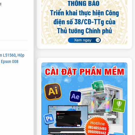
!
on L51560
,
Hộp
 Epson 008