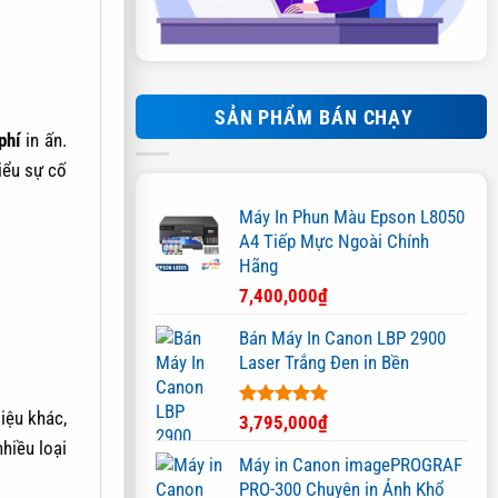
SẢN PHẨM BÁN CHẠY
phí
in ấn.
iểu sự cố
Máy In Phun Màu Epson L8050
A4 Tiếp Mực Ngoài Chính
Hãng
7,400,000
₫
Bán Máy In Canon LBP 2900
Laser Trắng Đen in Bền
liệu khác,
Được xếp
3,795,000
₫
hạng
5.00
hiều loại
5 sao
Máy in Canon imagePROGRAF
PRO-300 Chuyên in Ảnh Khổ