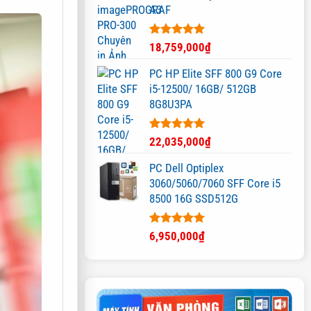
A3
Được xếp
18,759,000
₫
hạng
5.00
5 sao
PC HP Elite SFF 800 G9 Core
i5-12500/ 16GB/ 512GB
8G8U3PA
Được xếp
22,035,000
₫
hạng
5.00
5 sao
PC Dell Optiplex
3060/5060/7060 SFF Core i5
8500 16G SSD512G
Được xếp
6,950,000
₫
hạng
5.00
5 sao