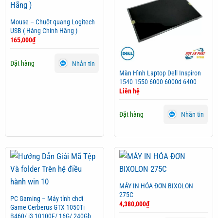
Mouse – Chuột quang Logitech
USB ( Hàng Chính Hãng )
165,000
₫
Đặt hàng
Nhắn tin
Màn Hình Laptop Dell Inspiron
1540 1550 6000 6000d 6400
Liên hệ
Đặt hàng
Nhắn tin
MÁY IN HÓA ĐƠN BIXOLON
275C
PC Gaming – Máy tính chơi
4,380,000
₫
Game Cerberus GTX 1050Ti
B460/ i3 10100F/ 16G/ 240Gb