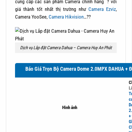
cung cấp các sản phẩm Camera chính hãng ? với
giá thành tốt nhất thị trường như
Camera Ezviz
,
Camera YooSee,
Camera Hikvision
…??
Dịch vụ Lắp đặt Camera Dahua – Camera Huy An Phát
Báo Giá Trọn Bộ Camera Dome 2.0MPX DAHUA + Đ
Ch
L
T
c
D
Hình ảnh
2
+
G
C