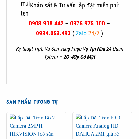
Khảo sát & Tư vấn lắp đặt miễn phí:
0908.908.442
–
0976.975.100
–
0934.053.493
(
Zalo
24/7
)
Kỹ thuật Trực Và Săn sàng Phục Vụ
Tại Nhà
24 Quận
Tphcm –
2O-4Op Có Mặt
SẢN PHẨM TƯƠNG TỰ