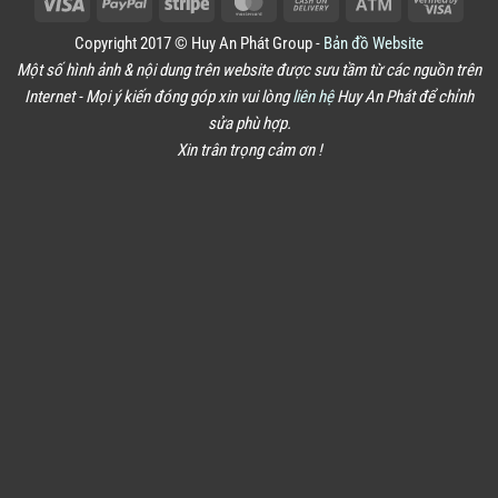
Visa
PayPal
Stripe
MasterCard
Cash
Atm
Visa
On
2
Copyright 2017 © Huy An Phát Group -
Bản đồ Website
Delivery
Một số hình ảnh & nội dung trên website được sưu tầm từ các nguồn trên
Internet - Mọi ý kiến đóng góp xin vui lòng
liên hệ
Huy An Phát để chỉnh
sửa phù hợp.
Xin trân trọng cảm ơn !