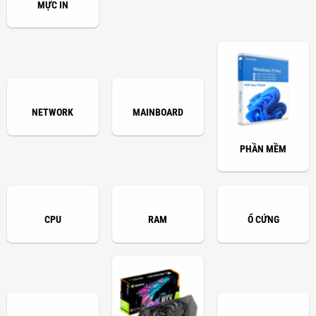
MỰC IN
NETWORK
MAINBOARD
PHẦN MỀM
CPU
RAM
Ổ CỨNG