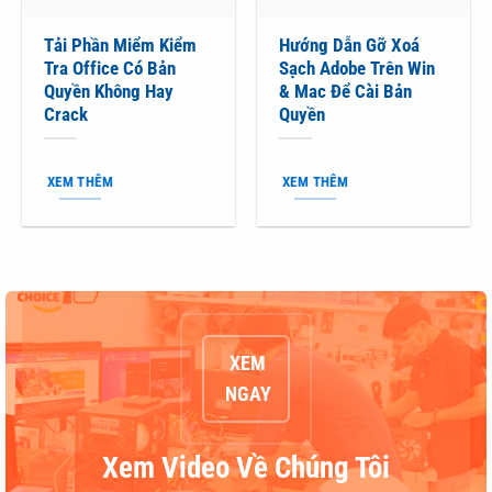
Tải Phần Miểm Kiểm
Hướng Dẫn Gỡ Xoá
Tra Office Có Bản
Sạch Adobe Trên Win
Quyền Không Hay
& Mac Để Cài Bản
Crack
Quyền
XEM THÊM
XEM THÊM
XEM
NGAY
Xem Video Về Chúng Tôi