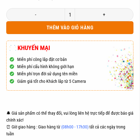
Trọn Bộ Lắp Đặt Camera DAHUA 2.0MPX + Đầu ghi Chuẩn H.265+ số lượ
THÊM VÀO GIỎ HÀNG
KHUYẾN MẠI
Miễn phí công lắp đặt cơ bản
Miễn phí cấu hình không giới hạn
Miễn phí trọn đời sử dụng tên miền
Giảm giá tốt cho Khách lắp từ 5 Camera
ĐẶT HÀNG
MUA NGAY
🔔 Giá sản phẩm có thể thay đổi, vui lòng liên hệ trực tiếp để được báo giá
chính xác!
⏰ Giờ giao hàng : Giao hàng từ
(08h00 - 17h30)
tất cả các ngày trong
tuần