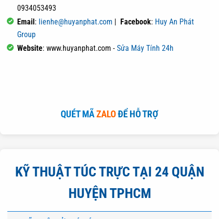
0934053493
Email
:
lienhe@huyanphat.com
|
Facebook
:
Huy An Phát
Group
Website
: www.huyanphat.com -
Sửa Máy Tính 24h
QUÉT MÃ
ZALO
ĐỂ HỖ TRỢ
KỸ THUẬT TÚC TRỰC TẠI 24 QUẬN
HUYỆN TPHCM