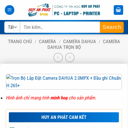
Bỏ
qua
nội
Tìm
dung
kiếm:
TRANG CHỦ
/
CAMERA
/
CAMERA DAHUA
/
CAMERA
DAHUA TRỌN BỘ
Hình ảnh chỉ mang tính
minh hoạ
cho sản phẩm.
HUY AN PHÁT CAM KẾT