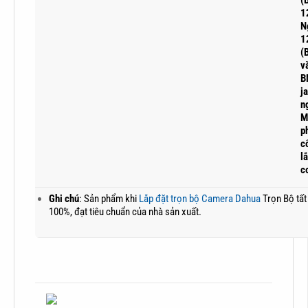
(
1
N
1
(
v
B
j
n
M
p
c
l
c
Ghi chú
: Sản phẩm khi
Lắp đặt trọn bộ Camera Dahua
Trọn Bộ tất
100%, đạt tiêu chuẩn của nhà sản xuất.