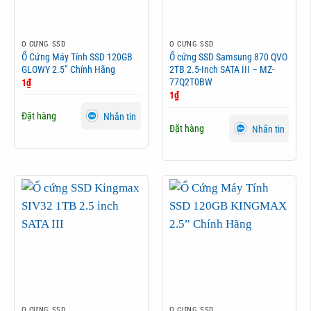
Ổ CỨNG SSD
Ổ CỨNG SSD
Ổ Cứng Máy Tính SSD 120GB
Ổ cứng SSD Samsung 870 QVO
GLOWY 2.5” Chính Hãng
2TB 2.5-Inch SATA III – MZ-
77Q2T0BW
1
₫
1
₫
Đặt hàng
Nhắn tin
Đặt hàng
Nhắn tin
Ổ CỨNG SSD
Ổ CỨNG SSD