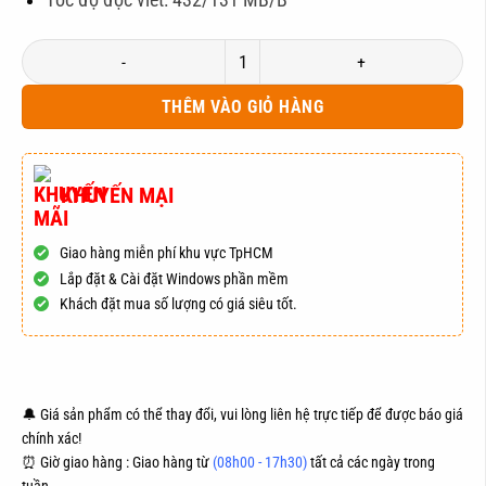
Tốc độ đọc viết: 432/131 MB/B
Ổ Cứng Máy Tính SSD 256GB NETAC 2.5'' Chính Hãng số lượng
THÊM VÀO GIỎ HÀNG
KHUYẾN MẠI
Giao hàng miễn phí khu vực TpHCM
Lắp đặt & Cài đặt Windows phần mềm
Khách đặt mua số lượng có giá siêu tốt.
ĐẶT HÀNG
MUA NGAY
🔔 Giá sản phẩm có thể thay đổi, vui lòng liên hệ trực tiếp để được báo giá
chính xác!
⏰ Giờ giao hàng : Giao hàng từ
(08h00 - 17h30)
tất cả các ngày trong