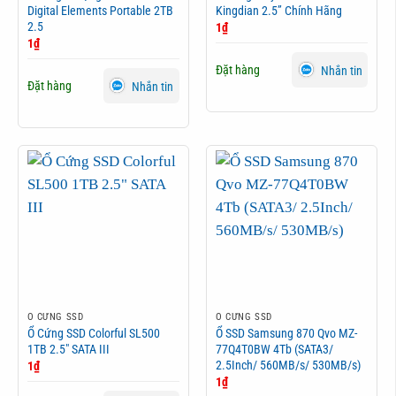
Digital Elements Portable 2TB
Kingdian 2.5” Chính Hãng
2.5
1
₫
1
₫
Đặt hàng
Nhắn tin
Đặt hàng
Nhắn tin
Ổ CỨNG SSD
Ổ CỨNG SSD
Ổ Cứng SSD Colorful SL500
Ổ SSD Samsung 870 Qvo MZ-
1TB 2.5″ SATA III
77Q4T0BW 4Tb (SATA3/
2.5Inch/ 560MB/s/ 530MB/s)
1
₫
1
₫