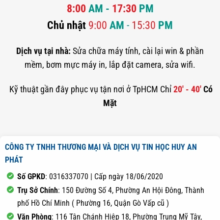
8:00
AM -
17:30
PM
Chủ nhật
9:00
AM
-
15:30
PM
Dịch vụ tại nhà:
Sửa chữa máy tính, cài lại win & phần
mềm, bơm mực máy in, lắp đặt camera, sửa wifi.
Kỹ thuật gần đây phục vụ tận nơi ở TpHCM Chỉ
20' - 40'
Có
Mặt
CÔNG TY TNHH THƯƠNG MẠI VÀ DỊCH VỤ TIN HỌC HUY AN
PHÁT
Số GPKD
: 0316337070 | Cấp ngày 18/06/2020
Trụ Sở Chính
: 150 Đường Số 4, Phường An Hội Đông, Thành
phố Hồ Chí Minh ( Phường 16, Quận Gò Vấp cũ )
Văn Phòng
: 116 Tân Chánh Hiệp 18, Phường Trung Mỹ Tây,