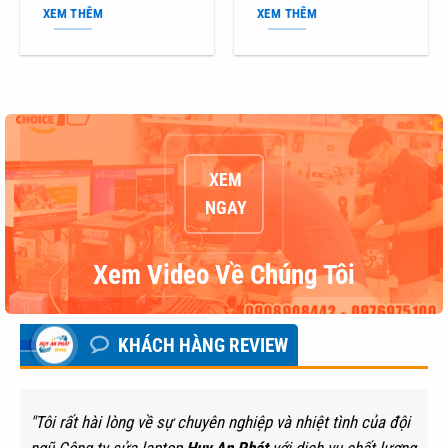
XEM THÊM
XEM THÊM
XEM
NGAY
Xem Video Về Chúng Tôi
KHÁCH HÀNG REVIEW
"Tôi rất hài lòng về sự chuyên nghiệp và nhiệt tình của đội
ngũ Công ty sửa laptop
Huy An Phát
với dịch vụ chất lượng