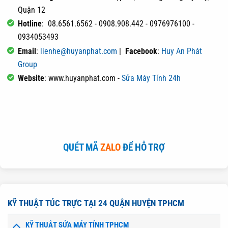
Quận 12
Hotline
: 08.6561.6562 - 0908.908.442 - 0976976100 -
0934053493
Email
:
lienhe@huyanphat.com
|
Facebook
:
Huy An Phát
Group
Website
: www.huyanphat.com -
Sửa Máy Tính 24h
QUÉT MÃ
ZALO
ĐỂ HỖ TRỢ
KỸ THUẬT TÚC TRỰC TẠI 24 QUẬN HUYỆN TPHCM
KỸ THUẬT SỬA MÁY TÍNH TPHCM