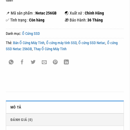
tuần
📌 Mã sản phẩm :
Netac 256GB
🌏 Xuất xứ :
Chính Hãng
✅ Tình trạng :
Còn hàng
🎁 Bảo Hành:
36 Tháng
Danh mục:
Ổ Cứng SSD
Thẻ:
Bán Ổ Cứng Máy Tính
,
Ổ cứng máy tính SSD
,
Ổ cứng SSD Netac
,
Ổ cứng
SSD Netac 256GB
,
Thay Ổ Cứng Máy Tính
MÔ TẢ
ĐÁNH GIÁ (0)