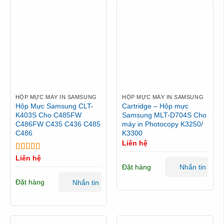
HỘP MỰC MÁY IN SAMSUNG
HỘP MỰC MÁY IN SAMSUNG
Hộp Mực Samsung CLT-
Cartridge – Hộp mực
K403S Cho C485FW
Samsung MLT-D704S Cho
C486FW C435 C436 C485
máy in Photocopy K3250/
C486
K3300
Liên hệ
Được xếp
Liên hệ
hạng
5
5 sao
Đặt hàng
Nhắn tin
Đặt hàng
Nhắn tin