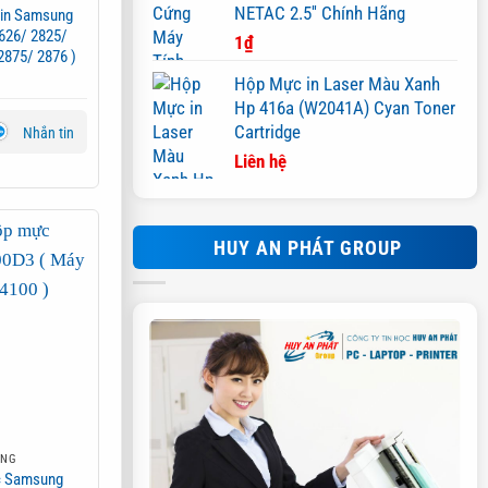
NETAC 2.5'' Chính Hãng
 in Samsung
626/ 2825/
1
₫
2875/ 2876 )
Hộp Mực in Laser Màu Xanh
Hp 416a (W2041A) Cyan Toner
Cartridge
Nhắn tin
Liên hệ
HUY AN PHÁT GROUP
UNG
ực Samsung