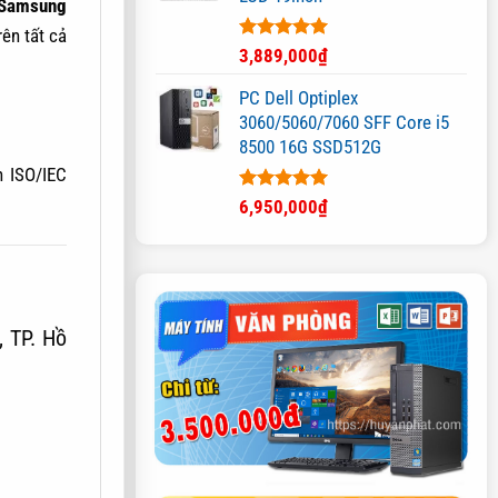
Samsung
ên tất cả
Được xếp
3,889,000
₫
hạng
5.00
5 sao
PC Dell Optiplex
3060/5060/7060 SFF Core i5
8500 16G SSD512G
n ISO/IEC
Được xếp
6,950,000
₫
hạng
5.00
5 sao
, TP. Hồ