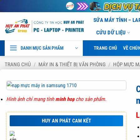
Bỏ
SỬA MÁY TÍNH – L
qua
CỨU DỮ LIỆU
nội
dung
DANH MỤC SẢN PHẨM
TRANG CHỦ
VỀ CHÚN
TRANG CHỦ
/
MÁY IN & THIẾT BỊ VĂN PHÒNG
/
HỘP MỰC M
Hình ảnh chỉ mang tính
minh hoạ
cho sản phẩm.
L
HUY AN PHÁT CAM KẾT