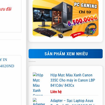
 ưu đãi
SẢN PHẨM XEM NHIỀU
Hộp Mực Màu Xanh Canon
335C Cho máy in Canon LBP
841Cdn/ 843Cx
Liên hệ
Adapter – Sạc Laptop Asus