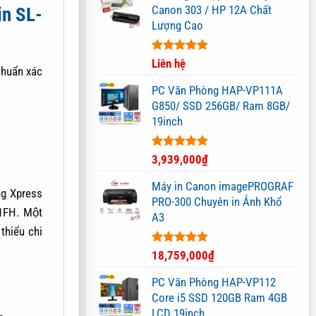
Canon 303 / HP 12A Chất
in SL-
Lượng Cao
Được xếp
Liên hệ
huẩn xác
hạng
5.00
5 sao
PC Văn Phòng HAP-VP111A
G850/ SSD 256GB/ Ram 8GB/
19inch
Được xếp
3,939,000
₫
hạng
5.00
5 sao
Máy in Canon imagePROGRAF
ng
Xpress
PRO-300 Chuyên in Ảnh Khổ
FH. Một
A3
thiểu chi
Được xếp
18,759,000
₫
hạng
5.00
5 sao
PC Văn Phòng HAP-VP112
Core i5 SSD 120GB Ram 4GB
LCD 19inch