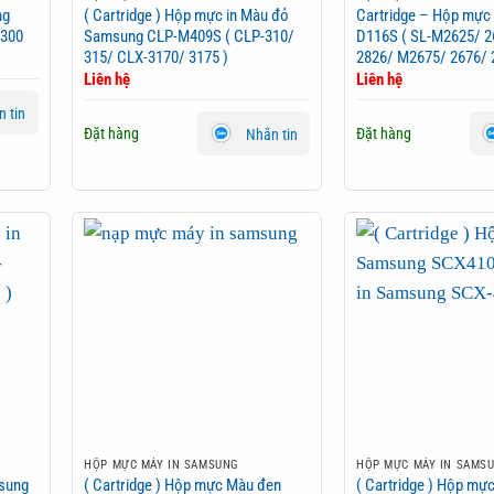
ng
( Cartridge ) Hộp mực in Màu đỏ
Cartridge – Hộp mực
4300
Samsung CLP-M409S ( CLP-310/
D116S ( SL-M2625/ 2
315/ CLX-3170/ 3175 )
2826/ M2675/ 2676/ 
Liên hệ
Liên hệ
 tin
Đặt hàng
Đặt hàng
Nhắn tin
HỘP MỰC MÁY IN SAMSUNG
HỘP MỰC MÁY IN SAMS
msung
( Cartridge ) Hộp mực Màu đen
( Cartridge ) Hộp m