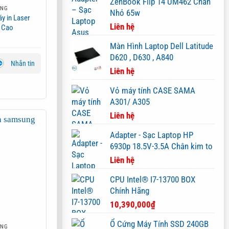
ZenBook Flip 14 UM462 Chân
UNG
Nhỏ 65w
y in Laser
Liên hệ
 Cao
Màn Hình Laptop Dell Latitude
D620 , D630 , A840
Nhắn tin
Liên hệ
Vỏ máy tính CASE SAMA
A301/ A305
Liên hệ
Adapter - Sạc Laptop HP
6930p 18.5V-3.5A Chân kim to
Liên hệ
CPU Intel® I7-13700 BOX
Chính Hãng
10,390,000
₫
Ổ Cứng Máy Tính SSD 240GB
UNG