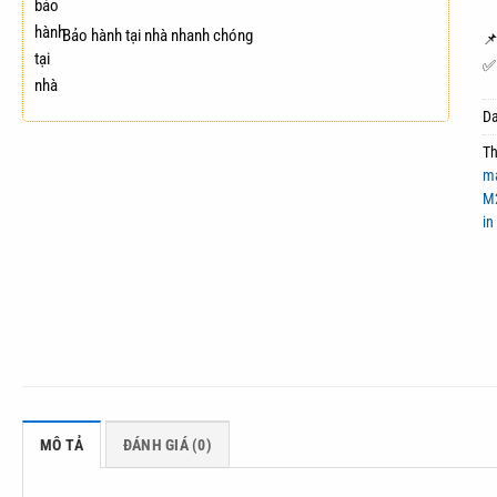
Bảo hành tại nhà nhanh chóng

✅ 
D
T
m
M
i
MÔ TẢ
ĐÁNH GIÁ (0)