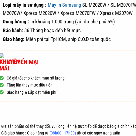
Loại máy in sử dụng :
Máy in Samsung
SL-M2020W / SL-M2070FW
M2070W/ Xpress M2020W / Xpress M2070FW / Xpress M2070W
Dung lượng :
In khoảng 1.000 trang (với độ che phủ 5%)
Bảo hành:
36 Tháng hoặc đến hết mực
Giao hàng:
Miễn phí tại TpHCM, ship C.O.D toàn quốc
KHUYẾN MẠI
Có giá tốt cho khách mua số lượng
Tặng lần thay mực đầu tiên
Giao hàng & Lắp đặt miễn phí
ĐẶT HÀNG
MUA NG
 Giá sản phẩm có thể thay đổi, vui lòng liên hệ trực tiếp để được báo giá chính xác
Giờ giao hàng : Giao hàng từ
(08h00 - 17h30)
tất cả các ngày trong tuần