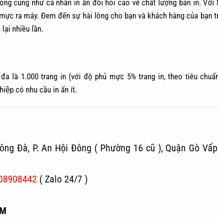
òng cũng như cá nhân in ấn đòi hỏi cao về chất lượng bản in. Với
mực ra máy. Đem đến sự hài lòng cho bạn và khách hàng của bạn tr
lại nhiều lần.
đa là 1.000 trang in (với độ phủ mực 5% trang in, theo tiêu chuẩ
p có nhu cầu in ấn ít.
ông Đà, P. An Hội Đông ( Phường 16 cũ ), Quận Gò Vấp
08908442
( Zalo 24/7 )
CM