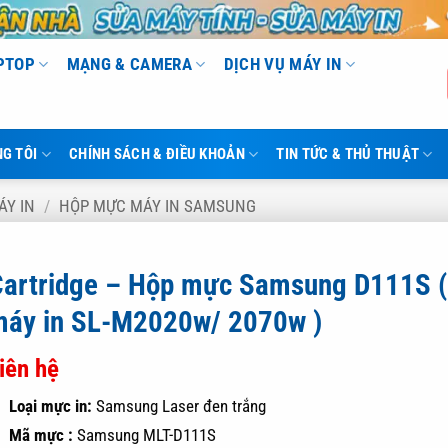
APTOP
MẠNG & CAMERA
DỊCH VỤ MÁY IN
G TÔI
CHÍNH SÁCH & ĐIỀU KHOẢN
TIN TỨC & THỦ THUẬT
ÁY IN
/
HỘP MỰC MÁY IN SAMSUNG
Cartridge – Hộp mực Samsung D111S (
máy in SL-M2020w/ 2070w )
iên hệ
Loại mực in:
Samsung Laser đen trắng
Mã mực :
Samsung MLT-D111S