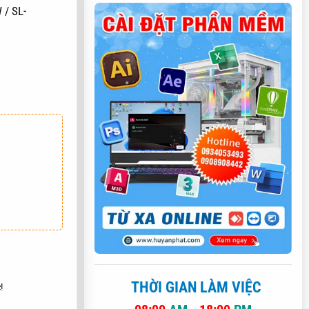
 / SL-
AY
THỜI GIAN LÀM VIỆC
!