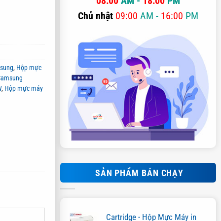
08:00
AM -
18:00
PM
Chủ nhật
09:00
AM -
16:00
PM
msung
,
Hộp mực
Samsung
W
,
Hộp mực máy
SẢN PHẨM BÁN CHẠY
Cartridge - Hộp Mực Máy in