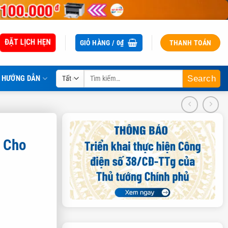
ĐẶT LỊCH HẸN
GIỎ HÀNG /
0
₫
THANH TOÁN
Tìm
HƯỚNG DẪN
kiếm:
 Cho