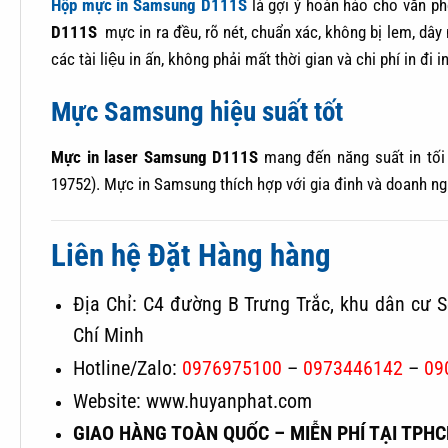
Hộp mực in Samsung D111S
là gợi ý hoàn hảo cho văn ph
D111S
mực in ra đều, rõ nét, chuẩn xác, không bị lem, dây 
các tài liệu in ấn, không phải mất thời gian và chi phí in đi in 
Mực Samsung hiệu suất tốt
Mực in laser Samsung D111S
mang đến năng suất in tối 
19752). Mực in Samsung thích hợp với gia đinh và doanh nghiệ
Liên hệ Đặt Hàng hàng
Địa Chỉ: C4 đường B Trưng Trắc, khu dân cư S
Chí Minh
Hotline/Zalo:
0976975100
–
0973446142
–
09
Website: www.huyanphat.com
GIAO HÀNG TOÀN QUỐC – MIỄN PHÍ TẠI TPH