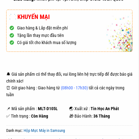
KHUYẾN MẠI
Giao hàng & Lắp đặt miễn phí
Tặng lần thay mực đầu tiên
Có giá tốt cho khách mua số lượng
ĐẶT HÀNG
MUA NGAY
🔔 Giá sản phẩm có thể thay đổi, vui lòng liên hệ trực tiếp để được báo giá
chính xác!
⏰ Giờ giao hàng : Giao hàng từ
(08h00 - 17h30)
tất cả các ngày trong
tuần
📌 Mã sản phẩm :
MLT-D105L
🌏 Xuất xứ :
Tin Học An Phát
✅ Tình trạng :
Còn Hàng
🎁 Bảo Hành:
36 Tháng
Danh mục:
Hộp Mực Máy in Samsung