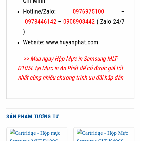
Chí Minh
Hotline/Zalo:
0976975100
–
0973446142
–
0908908442
( Zalo 24/7
)
Website: www.huyanphat.com
>> Mua ngay Hộp Mực in Samsung
MLT-
D105L
tại
Mực in An Phát
để có được giá tốt
nhất cùng nhiều chương trình ưu đãi hấp dẫn
SẢN PHẨM TƯƠNG TỰ