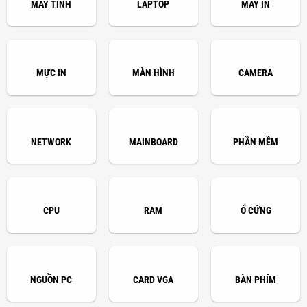
MÁY TÍNH
LAPTOP
MÁY IN
MỰC IN
MÀN HÌNH
CAMERA
NETWORK
MAINBOARD
PHẦN MỀM
CPU
RAM
Ổ CỨNG
NGUỒN PC
CARD VGA
BÀN PHÍM