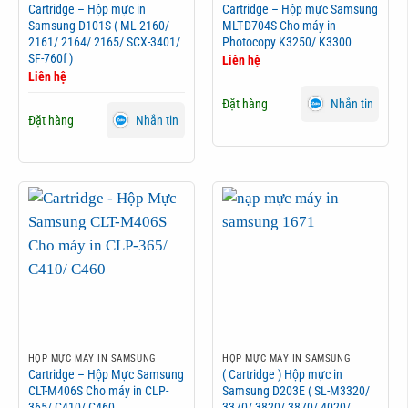
Cartridge – Hộp mực in
Cartridge – Hộp mực Samsung
Samsung D101S ( ML-2160/
MLT-D704S Cho máy in
2161/ 2164/ 2165/ SCX-3401/
Photocopy K3250/ K3300
SF-760f )
Liên hệ
Liên hệ
Đặt hàng
Nhắn tin
Đặt hàng
Nhắn tin
HỘP MỰC MÁY IN SAMSUNG
HỘP MỰC MÁY IN SAMSUNG
Cartridge – Hộp Mực Samsung
( Cartridge ) Hộp mực in
CLT-M406S Cho máy in CLP-
Samsung D203E ( SL-M3320/
365/ C410/ C460
3370/ 3820/ 3870/ 4020/