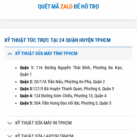
QUÉT MÃ
ZALO
ĐỂ HỖ TRỢ
KỸ THUẬT TÚC TRỰC TẠI 24 QUẬN HUYỆN TPHCM
KỸ THUẬT SỬA MÁY TÍNH TPHCM
Quận 1:
116 Đường Nguyễn Thái Bình, Phường Đa Kao,
Quận 1
Quận 2:
20/17A Trần Não, Phường An Phú, Quận 2
Quận 3:
127/5 Bà Huyện Thanh Quan, Phường 6, Quân 3
Quận 4:
124 Đường Xóm Chiếu, Phường 13, Quận 4
Quận 5:
50A Trần Hưng Đạo nối dài, Phường 3, Quận 5
KỸ THUẬT SỬA MÁY IN TPHCM
KỸ THUẬT SỬA LAPTOP TPHCM