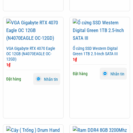
VGA Gigabyte RTX 4070 Eagle
Ổ cứng SSD Western Digital
OC 12GB (N4070EAGLE OC-
Green 1TB 2.5-Inch SATA III
12GD)
1
₫
1
₫
Đặt hàng
Nhắn tin
Đặt hàng
Nhắn tin