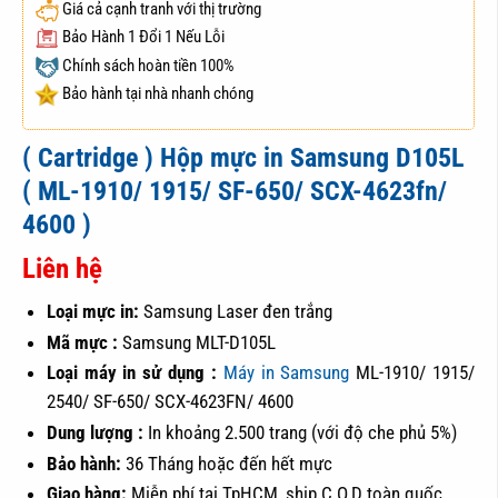
Giá cả cạnh tranh với thị trường
Bảo Hành 1 Đổi 1 Nếu Lỗi
Chính sách hoàn tiền 100%
Bảo hành tại nhà nhanh chóng
( Cartridge ) Hộp mực in Samsung D105L
( ML-1910/ 1915/ SF-650/ SCX-4623fn/
4600 )
Liên hệ
Loại mực in:
Samsung Laser đen trắng
Mã mực :
Samsung MLT-D105L
Loại máy in sử dụng :
Máy in Samsung
ML-1910/ 1915/
2540/ SF-650/ SCX-4623FN/ 4600
Dung lượng :
In khoảng 2.500 trang (với độ che phủ 5%)
Bảo hành:
36 Tháng hoặc đến hết mực
Giao hàng:
Miễn phí tại TpHCM, ship C.O.D toàn quốc