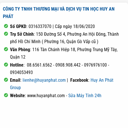
CÔNG TY TNHH THƯƠNG MẠI VÀ DỊCH VỤ TIN HỌC HUY AN
PHÁT
Số GPKD
: 0316337070 | Cấp ngày 18/06/2020
Trụ Sở Chính
: 150 Đường Số 4, Phường An Hội Đông, Thành
phố Hồ Chí Minh ( Phường 16, Quận Gò Vấp cũ )
Văn Phòng
: 116 Tân Chánh Hiệp 18, Phường Trung Mỹ Tây,
Quận 12
Hotline
: 08.6561.6562 - 0908.908.442 - 0976976100 -
0934053493
Email
:
lienhe@huyanphat.com
|
Facebook
:
Huy An Phát
Group
Website
: www.huyanphat.com -
Sửa Máy Tính 24h