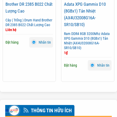
Cây ( Trống ) Drum Hand Brother
DR 2385 B022 Chất Lượng Cao
Liên hệ
Ram DDR4 8GB 3200Mhz Adata
XPG Gammix D10 (8GBx1) Tản
Đặt hàng
Nhắn tin
Nhiệt (AX4U32008G16A-
SR10/SB10)
1
₫
Đặt hàng
Nhắn tin
THÔNG TIN HỮU ÍCH