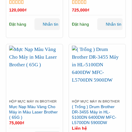
Được xếp
Được xếp
120,000
₫
725,000
₫
hạng
5
5 sao
hạng
5
5 sao
Đặt hàng
Đặt hàng
Nhắn tin
Nhắn tin
HỘP MỰC MÁY IN BROTHER
HỘP MỰC MÁY IN BROTHER
Mực Nạp Màu Vàng Cho
( Trống ) Drum Brother
Máy in Màu Laser Brother
DR-3455 Máy in HL-
( 65G )
5100DN 6400DW MFC-
L5700DN 5900DW
75,000
₫
Liên hệ