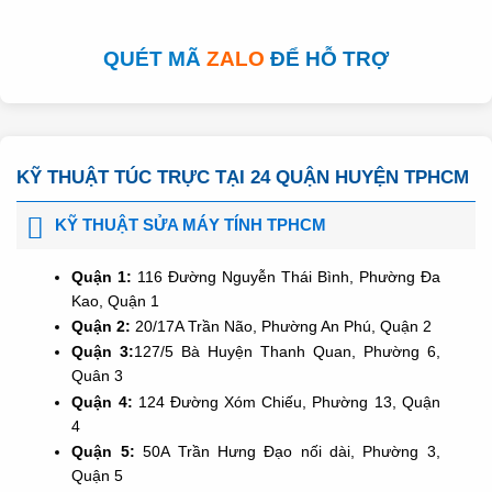
QUÉT MÃ
ZALO
ĐỂ HỖ TRỢ
KỸ THUẬT TÚC TRỰC TẠI 24 QUẬN HUYỆN TPHCM
KỸ THUẬT SỬA MÁY TÍNH TPHCM
Quận 1:
116 Đường Nguyễn Thái Bình, Phường Đa
Kao, Quận 1
Quận 2:
20/17A Trần Não, Phường An Phú, Quận 2
Quận 3:
127/5 Bà Huyện Thanh Quan, Phường 6,
Quân 3
Quận 4:
124 Đường Xóm Chiếu, Phường 13, Quận
4
Quận 5:
50A Trần Hưng Đạo nối dài, Phường 3,
Quận 5