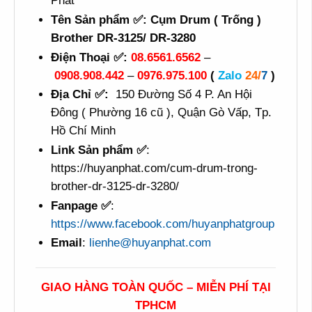
Phát
Tên Sản phẩm ✅: Cụm Drum ( Trống )
Brother DR-3125/ DR-3280
Điện Thoại ✅:
08.6561.6562
–
0908.908.442
–
0976.975.100
(
Zalo
24/
7
)
Địa Chỉ ✅:
150 Đường Số 4 P. An Hội
Đông ( Phường 16 cũ ), Quận Gò Vấp, Tp.
Hồ Chí Minh
Link Sản phẩm ✅
:
https://huyanphat.com/cum-drum-trong-
brother-dr-3125-dr-3280/
Fanpage ✅
:
https://www.facebook.com/huyanphatgroup
Email
:
lienhe@huyanphat.com
GIAO HÀNG TOÀN QUỐC – MIỄN PHÍ TẠI
TPHCM