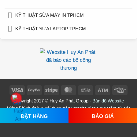
KỸ THUẬT SỬA MÁY IN TPHCM
KỸ THUẬT SỬA LAPTOP TPHCM
Visa
PayPal
Stripe
MasterCard
Cash
Atm
Visa
On
2
Copyright 2017 © Huy An Phát Group -
Bản đồ Website
Delivery
Một số hình ảnh & nội dung trên website được sưu tầm từ các
nguồn trên Internet - Mọi ý kiến đóng góp xin vui lòng
liên hệ
ĐẶT HÀNG
BÁO GIÁ
Huy An Phát để chỉnh sửa phù hợp.
Xin trân trọng cảm ơn !