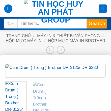
Bỏ
qua
nội
Tìm
dung
kiếm:
TRANG CHỦ
/
MÁY IN & THIẾT BỊ VĂN PHÒNG
/
HỘP MỰC MÁY IN
/
HỘP MỰC MÁY IN BROTHER