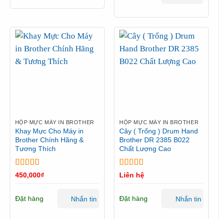
HỘP MỰC MÁY IN BROTHER
HỘP MỰC MÁY IN BROTHER
Khay Mực Cho Máy in
Cây ( Trống ) Drum Hand
Brother Chính Hãng &
Brother DR 2385 B022
Tương Thích
Chất Lượng Cao
Được xếp
Được xếp
450,000
₫
Liên hệ
hạng
5
5 sao
hạng
5
5 sao
Đặt hàng
Đặt hàng
Nhắn tin
Nhắn tin