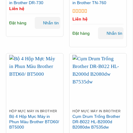
in Brother DR-730
in Brother TN-760
Liên hệ
Được xếp
Liên hệ
Đặt hàng
hạng
5
5 sao
Nhắn tin
Đặt hàng
Nhắn tin
HỘP MỰC MÁY IN BROTHER
HỘP MỰC MÁY IN BROTHER
Bộ 4 Hộp Mực Máy in
Cụm Drum Trống Brother
Phun Màu Brother BTD60/
DR-B022 HL-B2000d
BT5000
B2080dw B7535dw