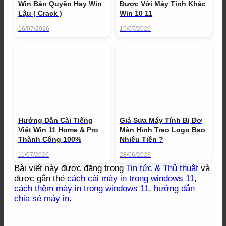
Win Bản Quyền Hay Win
Được Với Máy Tính Khác
Lậu ( Crack )
Win 10 11
16/07/2026
15/07/2026
Hướng Dẫn Cài Tiếng
Giá Sửa Máy Tính Bị Đơ
Việt Win 11 Home & Pro
Màn Hình Treo Logo Bao
Thành Công 100%
Nhiêu Tiền ?
11/07/2026
28/06/2026
Bài viết này được đăng trong
Tin tức & Thủ thuật
và
được gắn thẻ
cách cài máy in trong windows 11
,
cách thêm máy in trong windows 11
,
hướng dẫn
chia sẻ máy in
.