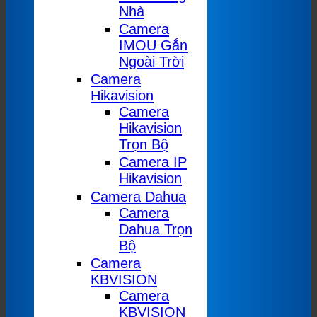
Nhà
Camera
IMOU Gắn
Ngoài Trời
Camera
Hikavision
Camera
Hikavision
Trọn Bộ
Camera IP
Hikavision
Camera Dahua
Camera
Dahua Trọn
Bộ
Camera
KBVISION
Camera
KBVISION