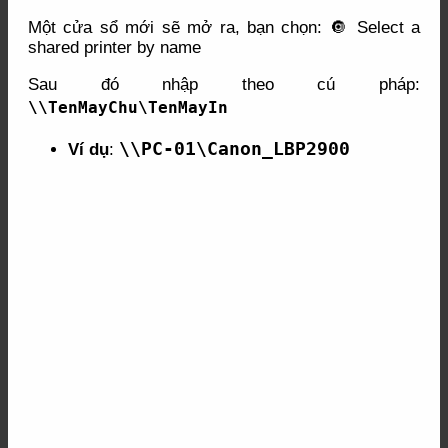
Một cửa sổ mới sẽ mở ra, bạn chọn: 🔘 Select a
shared printer by name
Sau đó nhập theo cú pháp:
\\TenMayChu\TenMayIn
\\PC-01\Canon_LBP2900
Ví dụ
: