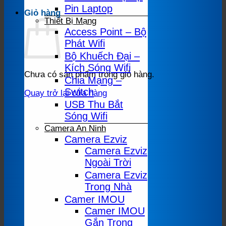
Pin Laptop
Giỏ hàng
Thiết Bị Mạng
Access Point – Bộ
Phát Wifi
Bộ Khuếch Đại –
Kích Sóng Wifi
Chưa có sản phẩm trong giỏ hàng.
Chia Mạng –
Switch
Quay trở lại cửa hàng
USB Thu Bắt
Sóng Wifi
Camera An Ninh
Camera Ezviz
Camera Ezviz
Ngoài Trời
Camera Ezviz
Trong Nhà
Camer IMOU
Camer IMOU
Gắn Trong