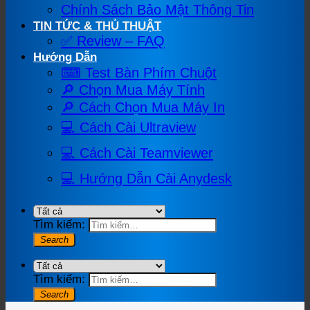
Chính Sách Bảo Mật Thông Tin
TIN TỨC & THỦ THUẬT
✅ Review – FAQ
Hướng Dẫn
⌨ Test Bàn Phím Chuột
🔎 Chọn Mua Máy Tính
🔎 Cách Chọn Mua Máy In
💻 Cách Cài Ultraview
💻 Cách Cài Teamviewer
💻 Hướng Dẫn Cài Anydesk
Tìm kiếm:
Tìm kiếm: