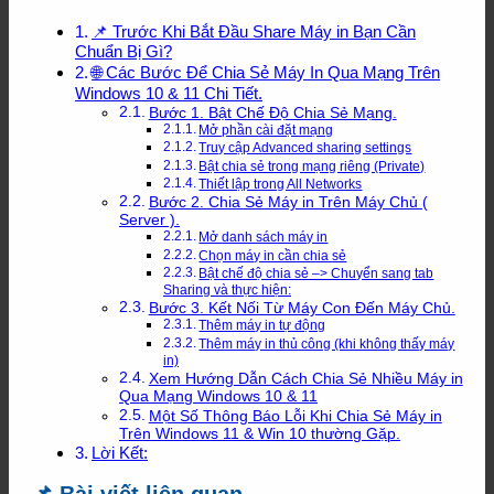
📌 Trước Khi Bắt Đầu Share Máy in Bạn Cần
Chuẩn Bị Gì?
🌐 Các Bước Để Chia Sẻ Máy In Qua Mạng Trên
Windows 10 & 11 Chi Tiết.
Bước 1. Bật Chế Độ Chia Sẻ Mạng.
Mở phần cài đặt mạng
Truy cập Advanced sharing settings
Bật chia sẻ trong mạng riêng (Private)
Thiết lập trong All Networks
Bước 2. Chia Sẻ Máy in Trên Máy Chủ (
Server ).
Mở danh sách máy in
Chọn máy in cần chia sẻ
Bật chế độ chia sẻ –> Chuyển sang tab
Sharing và thực hiện:
Bước 3. Kết Nối Từ Máy Con Đến Máy Chủ.
Thêm máy in tự động
Thêm máy in thủ công (khi không thấy máy
in)
Xem Hướng Dẫn Cách Chia Sẻ Nhiều Máy in
Qua Mạng Windows 10 & 11
Một Số Thông Báo Lỗi Khi Chia Sẻ Máy in
Trên Windows 11 & Win 10 thường Gặp.
Lời Kết:
📌 Bài viết liên quan