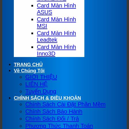
Card Màn Hình
ASUS
Card Màn Hình
MSI
Card Màn Hình
Leadtek
Card Màn Hình
Inno3D
TRANG CHỦ
Về Chúng Tôi
GIỚI THIỆU
LIÊN HỆ
Tuyển Dụng
CHÍNH SÁCH & ĐIỀU KHOẢN
Chính Sách Cài Đặt Phần Mềm
Chính Sách Bảo Hành
Chính Sách Đổi / Trả
Phương Thức Thanh Toán