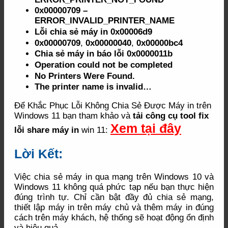
0x00000709 –
ERROR_INVALID_PRINTER_NAME
Lỗi chia sẻ máy in 0x00006d9
0x00000709
,
0x00000040
,
0x00000bc4
Chia sẻ máy in báo lỗi 0x0000011b
Operation could not be completed
No Printers Were Found.
The printer name is invalid…
Để Khắc Phục Lỗi Không Chia Sẻ Được Máy in trên
Windows 11 bạn tham khảo và
tải công cụ tool fix
Xem tại đây
lỗi share máy in
win 11:
Lời Kết:
Việc chia sẻ máy in qua mạng trên Windows 10 và
Windows 11 không quá phức tạp nếu bạn thực hiện
đúng trình tự. Chỉ cần bật đầy đủ chia sẻ mạng,
thiết lập máy in trên máy chủ và thêm máy in đúng
cách trên máy khách, hệ thống sẽ hoạt động ổn định
và hiệu quả.