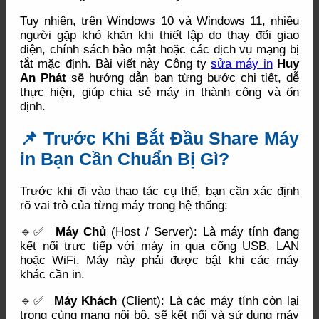
Tuy nhiên, trên Windows 10 và Windows 11, nhiều
người gặp khó khăn khi thiết lập do thay đổi giao
diện, chính sách bảo mật hoặc các dịch vụ mạng bị
tắt mặc định. Bài viết này Công ty
sửa máy in
Huy
An Phát
sẽ hướng dẫn bạn từng bước chi tiết, dễ
thực hiện, giúp chia sẻ máy in thành công và ổn
định.
📌 Trước Khi Bắt Đầu Share Máy
in Bạn Cần Chuẩn Bị Gì?
Trước khi đi vào thao tác cụ thể, bạn cần xác định
rõ vai trò của từng máy trong hệ thống:
🔹✅
Máy Chủ
(Host / Server): Là máy tính đang
kết nối trực tiếp với máy in qua cổng USB, LAN
hoặc WiFi. Máy này phải được bật khi các máy
khác cần in.
🔹✅
Máy Khách
(Client): Là các máy tính còn lại
trong cùng mạng nội bộ, sẽ kết nối và sử dụng máy