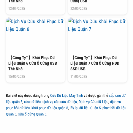
Thẻ Nhớ
Cứng USB
13/09/2025
22/05/2025
【Công Ty™】Khôi Phục Dữ
【Công Ty™】Khôi Phục Dữ
Liệu Quận 6 Cứu Ổ Cứng USB
Liệu Quận 7 Cứu Ổ Cứng HDD
Thẻ Nhớ
SSD USB
15/05/2025
11/05/2025
Bài viết này được đăng trong
Cứu Dữ Liệu Máy Tính
và được gắn thẻ
cấp cứu dữ
liệu quận 5
,
cứu dữ liệu
,
dịch vụ cấp cứu dữ liệu
,
Dịch vụ Cứu dữ Liệu
,
dịch vụ
phục hồi dữ liệu
,
khôi phục dữ liệu quận 5
,
lấy lại dữ liệu Quận 5
,
phục hồi dữ liệu
Quận 5
,
sửa ổ cứng Quận 5
.