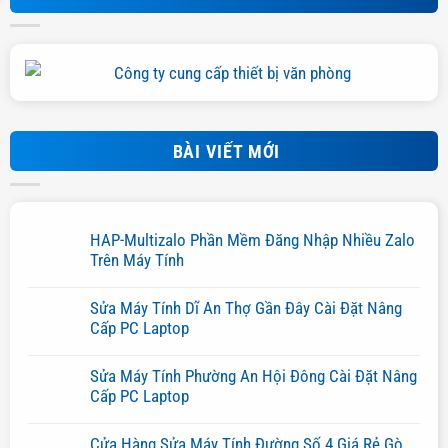
BÀI VIẾT MỚI
HAP-Multizalo Phần Mềm Đăng Nhập Nhiều Zalo
Trên Máy Tính
Không
có
Sửa Máy Tính Dĩ An Thợ Gần Đây Cài Đặt Nâng
bình
luận
Cấp PC Laptop
ở
Không
HAP-
có
Multizalo
Sửa Máy Tính Phường An Hội Đông Cài Đặt Nâng
bình
Phần
luận
Cấp PC Laptop
Mềm
ở
Đăng
Không
Sửa
Nhập
có
Máy
Nhiều
Cửa Hàng Sửa Máy Tính Đường Số 4 Giá Rẻ Gò
bình