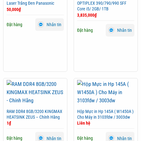
Laser Trắng Đen Panasonic
OPTIPLEX 390/790/990 SFF
Core i5/ 2GB/ 1TB
50,000
₫
3,835,000
₫
Đặt hàng
Nhắn tin
Đặt hàng
Nhắn tin
RAM DDR4 8GB/3200 KINGMAX
Hộp Mực in Hp 145A ( W1450A )
HEATSINK ZEUS – Chính Hãng
Cho Máy in 3103fdw / 3003dw
1
₫
Liên hệ
Đặt hàng
Đặt hàng
Nhắn tin
Nhắn tin