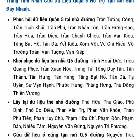
Trung Tâm Nhận Cứu Dữ Liệu Quận 5 Hỗ Trợ Tận Nơi Gần
Đây Nhanh.
Phục hồi dữ liệu Quận 5 tại nhà đường
Trần Tướng Công,
Trần Tuấn Khải, Trần Phú, Trần Nhân Tôn, Trần Hưng Đạo,
Trần Hòa, Trần Điện, Trần Chánh Chiếu, Trần Văn Kiểu,
Tăng Bạt Hổ, Tản Đà, Yết Kiêu, Xóm Vôi, Vũ Chí Hiếu, Võ
Trường Toản, Vạn Tuợng, Vạn Kiếp,
Khôi phục dữ liệu tận nhà Q5 đường
Trịnh Hoài Đức, Triệu
Quang Phục, Trần Xuân Hòa, Trang Tử, Tống Duy Tân, Tân
Thành, Tân Hưng, Tân Hàng, Tăng Bạt Hổ, Tản Đà, Tạ
Uyên, Sư Vạn Hạnh, Phước Hưng, Phùng Hưng, Phù Đổng
Thiên Vương
Lấy lại dữ liệu thẻ nhớ đường
Phú Hữu, Phú Giáo, Phú
Định, Phó Cơ Điều, Phan Văn Trị, Phan Văn Khỏe, Phan
Phú Tiên, Phan Huy Chú, Phạm Hữu Chí, Phạm Đôn, Phạm
Bân, Nhiêu Tâm, Nguyễn Văn Đừng, Nguyễn Tri Phương,
Cứu dữ liệu ổ cứng tận nơi Q.5 đường
Nguyễn Trãi,