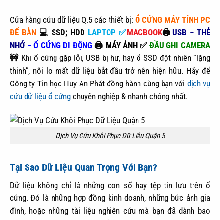
Cửa hàng cứu dữ liệu Q.5 các thiết bị:
Ổ CỨNG MÁY TÍNH
PC
ĐỂ BÀN
💻 SSD; HDD
LAPTOP ✅
MACBOOK
🖨️
USB – THẺ
NHỚ
– Ổ CỨNG DI ĐỘNG
🖨️
MÁY ẢNH
✅
ĐẦU GHI CAMERA
🚧
Khi ổ cứng gặp lỗi, USB bị hư, hay ổ SSD đột nhiên “lặng
thinh”, nỗi lo mất dữ liệu bắt đầu trở nên hiện hữu. Hãy để
Công ty Tin học Huy An Phát đồng hành cùng bạn với
dịch vụ
cứu dữ liệu ổ cứng
chuyên nghiệp & nhanh chóng nhất.
Dịch Vụ Cứu Khôi Phục Dữ Liệu Quận 5
Tại Sao Dữ Liệu Quan Trọng Với Bạn?
Dữ liệu không chỉ là những con số hay tệp tin lưu trên ổ
cứng. Đó là những hợp đồng kinh doanh, những bức ảnh gia
đình, hoặc những tài liệu nghiên cứu mà bạn đã dành bao