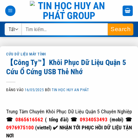
Bỏ
qua
nội
Tìm
dung
kiếm:
CỨU DỮ LIỆU MÁY TÍNH
【Công Ty™】Khôi Phục Dữ Liệu Quận 5
Cứu Ổ Cứng USB Thẻ Nhớ
ĐĂNG VÀO
16/05/2025
BỞI
TIN HỌC HUY AN PHÁT
Trung Tâm Chuyên Khôi Phục Dữ Liệu Quận 5 Chuyên Nghiệp
☎
0865616562
( tổng đài) ☎
0934053493
(mobi) ☎
0976975100
(viettel) ✔️
NHẬN TỚI PHỤC HỒI DỮ LIỆU TẬN
NƠI