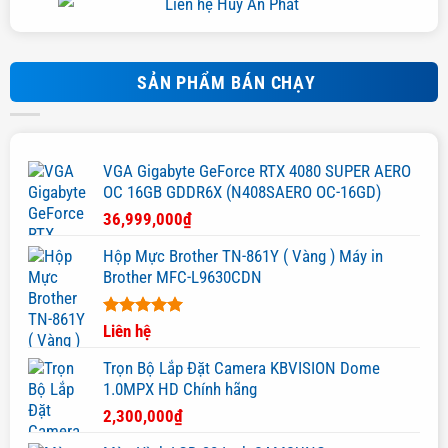
SẢN PHẨM BÁN CHẠY
VGA Gigabyte GeForce RTX 4080 SUPER AERO
OC 16GB GDDR6X (N408SAERO OC-16GD)
36,999,000
₫
Hộp Mực Brother TN-861Y ( Vàng ) Máy in
Brother MFC-L9630CDN
Được xếp
Liên hệ
hạng
5.00
5 sao
Trọn Bộ Lắp Đặt Camera KBVISION Dome
1.0MPX HD Chính hãng
2,300,000
₫