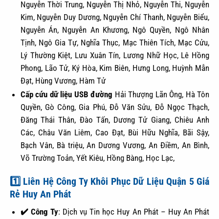
Nguyễn Thời Trung, Nguyễn Thị Nhỏ, Nguyễn Thi, Nguyễn
Kim, Nguyễn Duy Dương, Nguyễn Chí Thanh, Nguyễn Biểu,
Nguyễn Án, Nguyễn An Khương, Ngô Quyền, Ngô Nhân
Tịnh, Ngô Gia Tự, Nghĩa Thục, Mạc Thiên Tích, Mạc Cửu,
Lý Thường Kiệt, Lưu Xuân Tín, Lương Nhữ Học, Lê Hồng
Phong, Lão Tử, Ký Hòa, Kim Biên, Hưng Long, Huỳnh Mẫn
Đạt, Hùng Vương, Hàm Tử
Cấp cứu dữ liệu USB đường
Hải Thượng Lãn Ông, Hà Tôn
Quyền, Gò Công, Gia Phú, Đỗ Văn Sửu, Đỗ Ngọc Thạch,
Đăng Thái Thân, Đào Tấn, Dương Tử Giang, Chiêu Anh
Các, Châu Văn Liêm, Cao Đạt, Bùi Hữu Nghĩa, Bãi Sậy,
Bạch Vân, Bà triệu, An Dương Vương, An Điềm, An Bình,
Võ Trường Toản, Yết Kiêu, Hồng Bàng, Học Lạc,
1️⃣ Liên Hệ Công Ty Khôi Phục Dữ Liệu Quận 5 Giá
Rẻ Huy An Phát
✔️ Công Ty
: Dịch vụ Tin học Huy An Phát – Huy An Phát