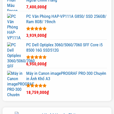
Ngoài Chính Hãng
7,400,000
₫
PC Văn Phòng HAP-VP111A G850/ SSD 256GB/
Ram 8GB/ 19inch
Được xếp
3,939,000
₫
hạng
5.00
5 sao
PC Dell Optiplex 3060/5060/7060 SFF Core i5
8500 16G SSD512G
Được xếp
6,950,000
₫
hạng
5.00
5 sao
Máy in Canon imagePROGRAF PRO-300 Chuyên
in Ảnh Khổ A3
Được xếp
18,759,000
₫
hạng
5.00
5 sao