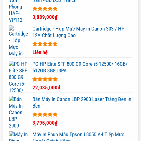
Ram 4GB LCD 19inch
Được xếp
3,889,000
₫
hạng
5.00
5 sao
Cartridge - Hộp Mực Máy in Canon 303 / HP
12A Chất Lượng Cao
Được xếp
Liên hệ
hạng
5.00
5 sao
PC HP Elite SFF 800 G9 Core i5-12500/ 16GB/
512GB 8G8U3PA
Được xếp
22,035,000
₫
hạng
5.00
5 sao
Bán Máy In Canon LBP 2900 Laser Trắng Đen in
Bền
Được xếp
3,795,000
₫
hạng
5.00
5 sao
Máy In Phun Màu Epson L8050 A4 Tiếp Mực