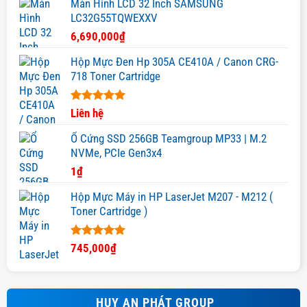
Màn Hình LCD 32 Inch SAMSUNG
LC32G55TQWEXXV
6,690,000
₫
Hộp Mực Đen Hp 305A CE410A / Canon CRG-
718 Toner Cartridge
Được xếp
Liên hệ
hạng
5.00
5 sao
Ổ Cứng SSD 256GB Teamgroup MP33 | M.2
NVMe, PCIe Gen3x4
1
₫
Hộp Mực Máy in HP LaserJet M207 - M212 (
Toner Cartridge )
Được xếp
745,000
₫
hạng
5.00
5 sao
HUY AN PHÁT GROUP