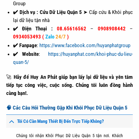
Group
✔️ Dịch vụ :
Cứu Dữ Liệu Quận 5
➤ Cấp cứu & Khôi phục
lại dữ liệu tận nhà
✔️ Điện Thoại :
08.65616562
–
0908908442
–
0934053493 (
Zalo
24/7
)
✔️ Fanpage
:
https://www.facebook.com/huyanphatgroup
✔️ Website
:
https://huyanphat.com/khoi-phuc-du-lieu-
quan-5/
🚀
Hãy để Huy An Phát giúp bạn lấy lại dữ liệu và yên tâm
tiếp tục công việc, cuộc sống. Chúng tôi luôn đồng hành
cùng bạn!.
🧠 Các Câu Hỏi Thường Gặp Khi Khôi Phục Dữ Liệu Quận 5
Tôi Có Cần Mang Thiết Bị Đến Trực Tiếp Không?
Chúng tôi nhận Khôi Phục Dữ Liệu Quận 5 tận nơi. Khách