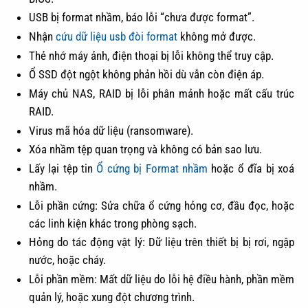
USB bị format nhầm, báo lỗi “chưa được format”.
Nhận
cứu dữ liệu usb đòi format
không mở được.
Thẻ nhớ máy ảnh, điện thoại bị lỗi không thể truy cập.
Ổ SSD đột ngột không phản hồi dù vẫn còn điện áp.
Máy chủ NAS, RAID bị lỗi phân mảnh hoặc mất cấu trúc
RAID.
Virus mã hóa dữ liệu (ransomware).
Xóa nhầm tệp quan trọng và không có bản sao lưu.
Lấy lại tệp tin
Ổ cứng bị Format nhầm
hoặc ổ đĩa bị xoá
nhầm.
Lỗi phần cứng: Sửa chữa ổ cứng hỏng cơ, đầu đọc, hoặc
các linh kiện khác trong phòng sạch.
Hỏng do tác động vật lý: Dữ liệu trên thiết bị bị rơi, ngập
nước, hoặc cháy.
Lỗi phần mềm: Mất dữ liệu do lỗi hệ điều hành, phần mềm
quản lý, hoặc xung đột chương trình.