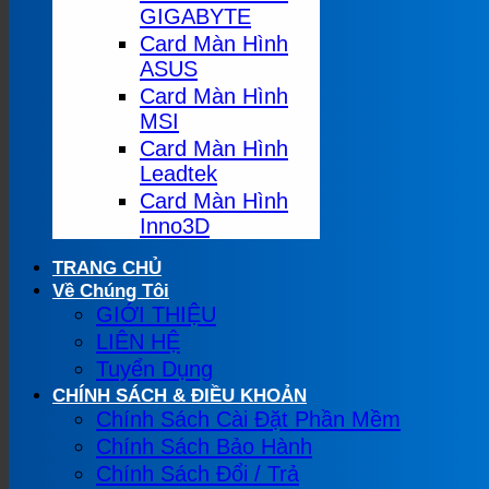
GIGABYTE
Card Màn Hình
ASUS
Card Màn Hình
MSI
Card Màn Hình
Leadtek
Card Màn Hình
Inno3D
TRANG CHỦ
Về Chúng Tôi
GIỚI THIỆU
LIÊN HỆ
Tuyển Dụng
CHÍNH SÁCH & ĐIỀU KHOẢN
Chính Sách Cài Đặt Phần Mềm
Chính Sách Bảo Hành
Chính Sách Đổi / Trả