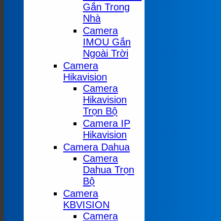
Gắn Trong
Nhà
Camera
IMOU Gắn
Ngoài Trời
Camera
Hikavision
Camera
Hikavision
Trọn Bộ
Camera IP
Hikavision
Camera Dahua
Camera
Dahua Trọn
Bộ
Camera
KBVISION
Camera